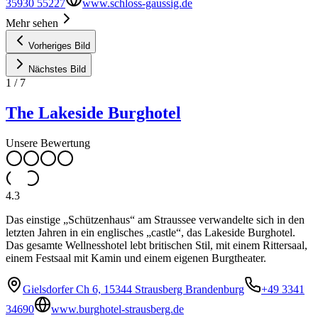
35930 55227
www.schloss-gaussig.de
Mehr sehen
Vorheriges Bild
Nächstes Bild
1
/
7
The Lakeside Burghotel
Unsere Bewertung
4.3
Das einstige „Schützenhaus“ am Straussee verwandelte sich in den
letzten Jahren in ein englisches „castle“, das Lakeside Burghotel.
Das gesamte Wellnesshotel lebt britischen Stil, mit einem Rittersaal,
einem Festsaal mit Kamin und einem eigenen Burgtheater.
Gielsdorfer Ch 6, 15344 Strausberg Brandenburg
+49 3341
34690
www.burghotel-strausberg.de