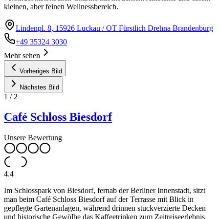
kleinen, aber feinen Wellnessbereich.
Lindenpl. 8, 15926 Luckau / OT Fürstlich Drehna Brandenburg
+49 35324 3030
Mehr sehen
Vorheriges Bild
Nächstes Bild
1
/
2
Café Schloss Biesdorf
Unsere Bewertung
4.4
Im Schlosspark von Biesdorf, fernab der Berliner Innenstadt, sitzt
man beim Café Schloss Biesdorf auf der Terrasse mit Blick in
gepflegte Gartenanlagen, während drinnen stuckverzierte Decken
und historische Gewölbe das Kaffeetrinken zum Zeitreiseerlebnis