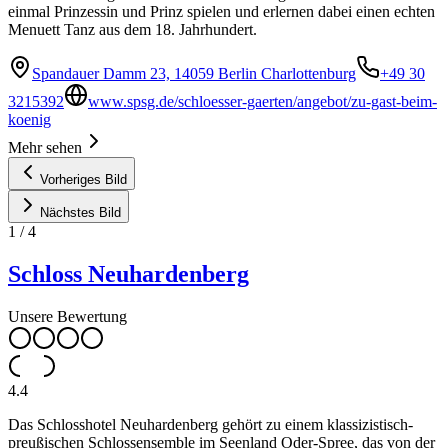
einmal Prinzessin und Prinz spielen und erlernen dabei einen echten
Menuett Tanz aus dem 18. Jahrhundert.
Spandauer Damm 23, 14059 Berlin Charlottenburg
+49 30
3215392
www.spsg.de/schloesser-gaerten/angebot/zu-gast-beim-
koenig
Mehr sehen
Vorheriges Bild
Nächstes Bild
1
/
4
Schloss Neuhardenberg
Unsere Bewertung
4.4
Das Schlosshotel Neuhardenberg gehört zu einem klassizistisch-
preußischen Schlossensemble im Seenland Oder-Spree, das von der