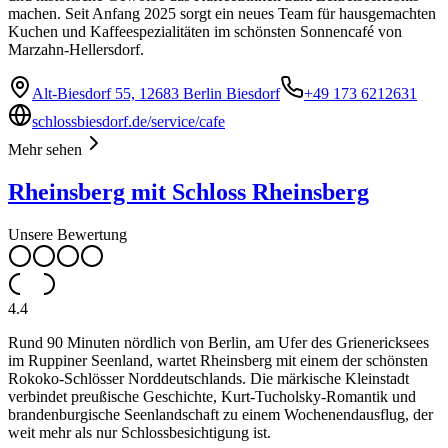
machen. Seit Anfang 2025 sorgt ein neues Team für hausgemachten
Kuchen und Kaffeespezialitäten im schönsten Sonnencafé von
Marzahn-Hellersdorf.
Alt-Biesdorf 55, 12683 Berlin Biesdorf
+49 173 6212631
schlossbiesdorf.de/service/cafe
Mehr sehen
Rheinsberg mit Schloss Rheinsberg
Unsere Bewertung
4.4
Rund 90 Minuten nördlich von Berlin, am Ufer des Grienericksees
im Ruppiner Seenland, wartet Rheinsberg mit einem der schönsten
Rokoko-Schlösser Norddeutschlands. Die märkische Kleinstadt
verbindet preußische Geschichte, Kurt-Tucholsky-Romantik und
brandenburgische Seenlandschaft zu einem Wochenendausflug, der
weit mehr als nur Schlossbesichtigung ist.