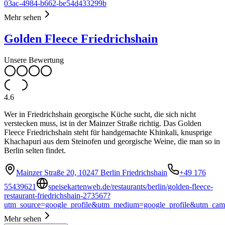
03ac-4984-b662-be54d433299b
Mehr sehen
Golden Fleece Friedrichshain
Unsere Bewertung
4.6
Wer in Friedrichshain georgische Küche sucht, die sich nicht
verstecken muss, ist in der Mainzer Straße richtig. Das Golden
Fleece Friedrichshain steht für handgemachte Khinkali, knusprige
Khachapuri aus dem Steinofen und georgische Weine, die man so in
Berlin selten findet.
Mainzer Straße 20, 10247 Berlin Friedrichshain
+49 176
55439621
speisekartenweb.de/restaurants/berlin/golden-fleece-
restaurant-friedrichshain-273567?
utm_source=google_profile&utm_medium=google_profile&utm_cam
Mehr sehen