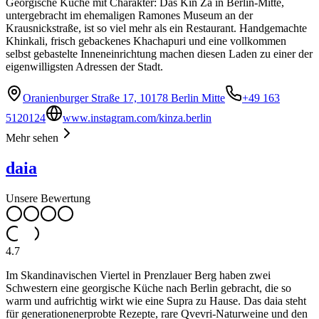
Georgische Küche mit Charakter: Das Kin Za in Berlin-Mitte,
untergebracht im ehemaligen Ramones Museum an der
Krausnickstraße, ist so viel mehr als ein Restaurant. Handgemachte
Khinkali, frisch gebackenes Khachapuri und eine vollkommen
selbst gebastelte Inneneinrichtung machen diesen Laden zu einer der
eigenwilligsten Adressen der Stadt.
Oranienburger Straße 17, 10178 Berlin Mitte
+49 163
5120124
www.instagram.com/kinza.berlin
Mehr sehen
daia
Unsere Bewertung
4.7
Im Skandinavischen Viertel in Prenzlauer Berg haben zwei
Schwestern eine georgische Küche nach Berlin gebracht, die so
warm und aufrichtig wirkt wie eine Supra zu Hause. Das daia steht
für generationenerprobte Rezepte, rare Qvevri-Naturweine und den