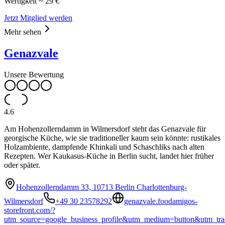
Wertigkeit ~ 29 €
Jetzt Mitglied werden
Mehr sehen
Genazvale
Unsere Bewertung
4.6
Am Hohenzollerndamm in Wilmersdorf steht das Genazvale für
georgische Küche, wie sie traditioneller kaum sein könnte: rustikales
Holzambiente, dampfende Khinkali und Schaschliks nach alten
Rezepten. Wer Kaukasus-Küche in Berlin sucht, landet hier früher
oder später.
Hohenzollerndamm 33, 10713 Berlin Charlottenburg-
Wilmersdorf
+49 30 23578292
genazvale.foodamigos-
storefront.com/?
utm_source=google_business_profile&utm_medium=button&utm_tra