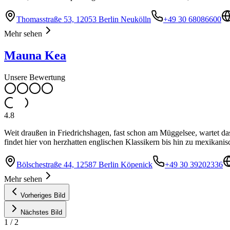
Thomasstraße 53, 12053 Berlin Neukölln
+49 30 68086600
Mehr sehen
Mauna Kea
Unsere Bewertung
4.8
Weit draußen in Friedrichshagen, fast schon am Müggelsee, wartet da
findet hier von herzhatten englischen Klassikern bis hin zu mexikani
Bölschestraße 44, 12587 Berlin Köpenick
+49 30 39202336
Mehr sehen
Vorheriges Bild
Nächstes Bild
1
/
2