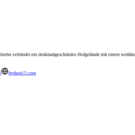
t fünfzehn verbindet ein denkmalgeschütztes Hofgelände mit einem weit
5
freiheit15.com