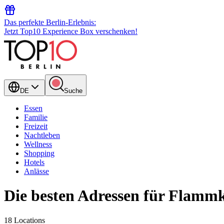
Das perfekte Berlin-Erlebnis:
Jetzt Top10 Experience Box verschenken!
DE
Suche
Essen
Familie
Freizeit
Nachtleben
Wellness
Shopping
Hotels
Anlässe
Die besten Adressen für Flammk
18 Locations