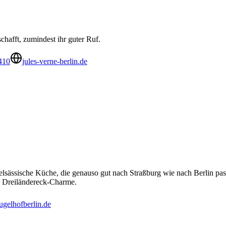
chafft, zumindest ihr guter Ruf.
410
jules-verne-berlin.de
5 elsässische Küche, die genauso gut nach Straßburg wie nach Berlin 
m Dreiländereck-Charme.
ugelhofberlin.de