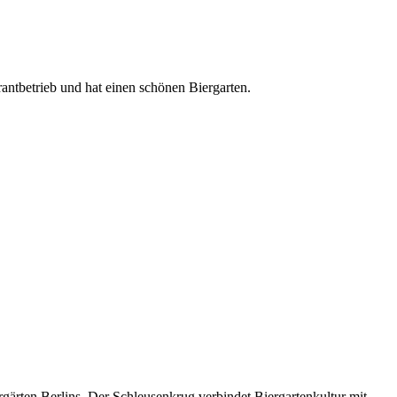
rantbetrieb und hat einen schönen Biergarten.
gärten Berlins. Der Schleusenkrug verbindet Biergartenkultur mit