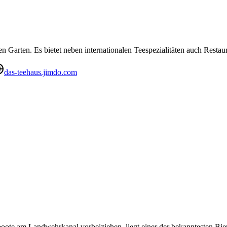
n Garten. Es bietet neben internationalen Teespezialitäten auch Restau
das-teehaus.jimdo.com
boote am Landwehrkanal vorbeiziehen, liegt einer der bekanntesten Bier