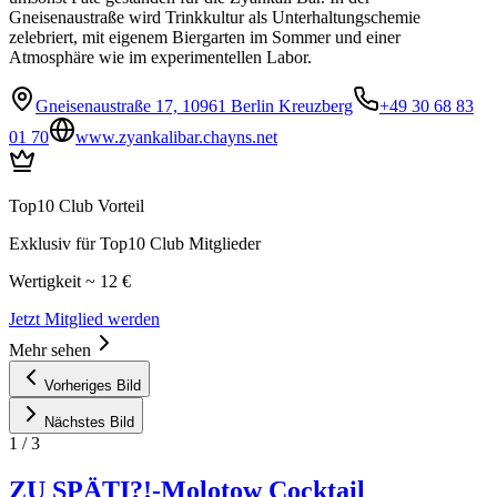
Gneisenaustraße wird Trinkkultur als Unterhaltungschemie
zelebriert, mit eigenem Biergarten im Sommer und einer
Atmosphäre wie im experimentellen Labor.
Gneisenaustraße 17, 10961 Berlin Kreuzberg
+49 30 68 83
01 70
www.zyankalibar.chayns.net
Top10 Club Vorteil
Exklusiv für Top10 Club Mitglieder
Wertigkeit ~ 12 €
Jetzt Mitglied werden
Mehr sehen
Vorheriges Bild
Nächstes Bild
1
/
3
ZU SPÄTI?!-Molotow Cocktail