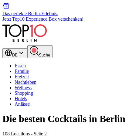
Das perfekte Berlin-Erlebnis:
Jetzt Top10 Experience Box verschenken!
DE
Suche
Essen
Familie
Freizeit
Nachtleben
Wellness
Shopping
Hotels
Anlässe
Die besten Cocktails in Berlin
108 Locations
- Seite 2