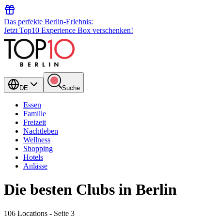
Das perfekte Berlin-Erlebnis:
Jetzt Top10 Experience Box verschenken!
DE
Suche
Essen
Familie
Freizeit
Nachtleben
Wellness
Shopping
Hotels
Anlässe
Die besten Clubs in Berlin
106 Locations
- Seite 3