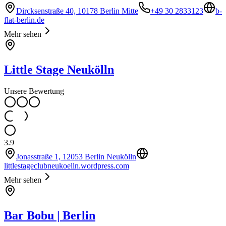
Dircksenstraße 40, 10178 Berlin Mitte
+49 30 2833123
b-
flat-berlin.de
Mehr sehen
Little Stage Neukölln
Unsere Bewertung
3.9
Jonasstraße 1, 12053 Berlin Neukölln
littlestageclubneukoelln.wordpress.com
Mehr sehen
Bar Bobu | Berlin