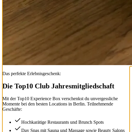
Das perfekte Erlebnisgeschenk:
Die Top
10
Club Jahresmitgliedschaft
Mit der
Top
10
Experience Box
verschenkst du unvergessliche
Momente bei den besten Locations in Berlin. Teilnehmende
Geschäfte:
Hochkarätige Restaurants und Brunch Spots
Day Spas mit Sauna und Massage sowie Beauty Salons