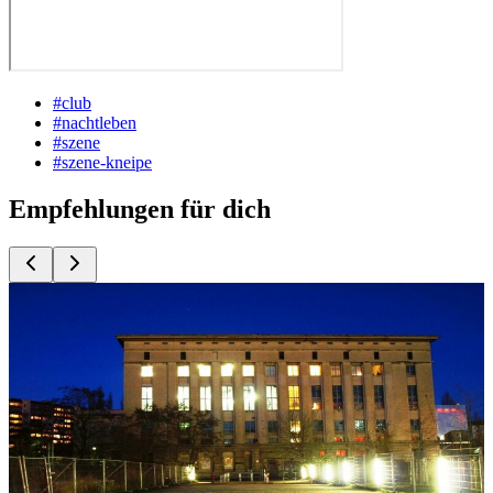
#
club
#
nachtleben
#
szene
#
szene-kneipe
Empfehlungen für dich
Top
10
Black Music Partys
Top
10
Indie Rock Clubs
Top
10
Open Air Clubs und Lounges
Top
10
Promi Clubs
Top
10
Rock and Roll Clubs
Top
10