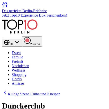
Das perfekte Berlin-Erlebnis:
Jetzt Top10 Experience Box verschenken!
DE
Suche
Essen
Familie
Freizeit
Nachtleben
Wellness
Shopping
Hotels
Anlässe
Kultige Szene Clubs und Kneipen
Dunckerclub