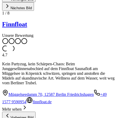
Nächstes Bild
1
/
8
Finnfloat
Unsere Bewertung
4.7
Kein Partyzug, kein Schärpen-Chaos: Beim
Junggesellinnenabschied auf dem Finnfloat Saunafloß am
Müggelsee in Köpenick schwitzen, springen und anstoßen die
Mädels auf skandinavische Art. Wellness auf dem Wasser, weit weg
vom Berliner Trubel.
Müggelseedamm 70, 12587 Berlin Friedrichshagen
+49
1577 9590954
finnfloat.de
Mehr sehen
Vorheriges Bild