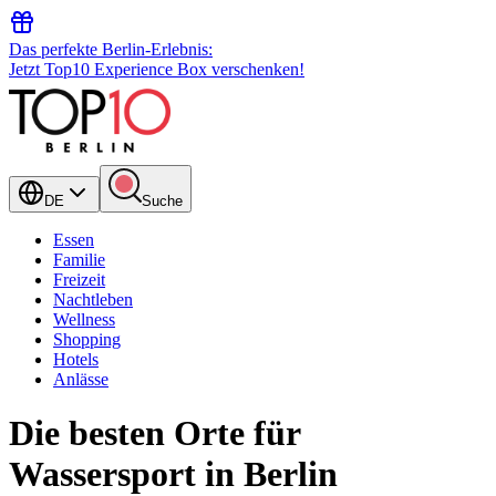
Das perfekte Berlin-Erlebnis:
Jetzt Top10 Experience Box verschenken!
DE
Suche
Essen
Familie
Freizeit
Nachtleben
Wellness
Shopping
Hotels
Anlässe
Die besten Orte für
Wassersport in Berlin