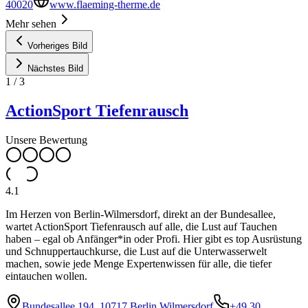
40020
www.flaeming-therme.de
Mehr sehen
Vorheriges Bild
Nächstes Bild
1
/
3
ActionSport Tiefenrausch
Unsere Bewertung
4.1
Im Herzen von Berlin-Wilmersdorf, direkt an der Bundesallee,
wartet ActionSport Tiefenrausch auf alle, die Lust auf Tauchen
haben – egal ob Anfänger*in oder Profi. Hier gibt es top Ausrüstung
und Schnuppertauchkurse, die Lust auf die Unterwasserwelt
machen, sowie jede Menge Expertenwissen für alle, die tiefer
eintauchen wollen.
Bundesallee 194, 10717 Berlin Wilmersdorf
+49 30