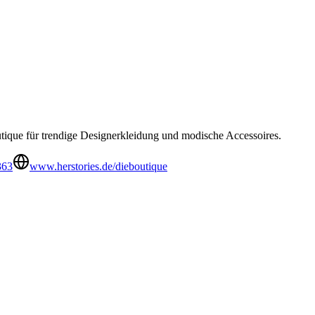
tique für trendige Designerkleidung und modische Accessoires.
363
www.herstories.de/dieboutique