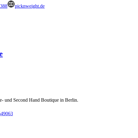
4388
picknweight.de
e
ge- und Second Hand Boutique in Berlin.
549063