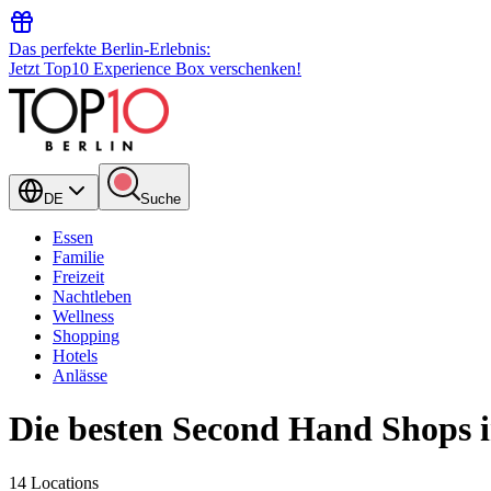
Das perfekte Berlin-Erlebnis:
Jetzt Top10 Experience Box verschenken!
DE
Suche
Essen
Familie
Freizeit
Nachtleben
Wellness
Shopping
Hotels
Anlässe
Die besten Second Hand Shops i
14 Locations