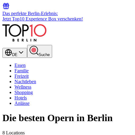
Das perfekte Berlin-Erlebnis:
Jetzt Top10 Experience Box verschenken!
DE
Suche
Essen
Familie
Freizeit
Nachtleben
Wellness
Shopping
Hotels
Anlässe
Die besten Opern in Berlin
8 Locations