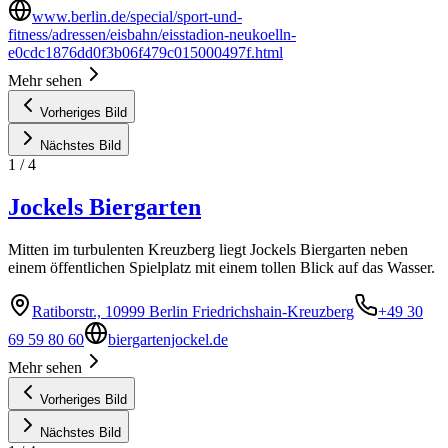
www.berlin.de/special/sport-und-
fitness/adressen/eisbahn/eisstadion-neukoelln-
e0cdc1876dd0f3b06f479c015000497f.html
Mehr sehen
Vorheriges Bild
Nächstes Bild
1
/
4
Jockels Biergarten
Mitten im turbulenten Kreuzberg liegt Jockels Biergarten neben
einem öffentlichen Spielplatz mit einem tollen Blick auf das Wasser.
Ratiborstr., 10999 Berlin Friedrichshain-Kreuzberg
+49 30
69 59 80 60
biergartenjockel.de
Mehr sehen
Vorheriges Bild
Nächstes Bild