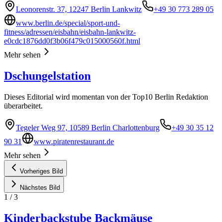
Leonorenstr. 37, 12247 Berlin Lankwitz
+49 30 773 289 05
www.berlin.de/special/sport-und-
fitness/adressen/eisbahn/eisbahn-lankwitz-
e0cdc1876dd0f3b06f479c015000560f.html
Mehr sehen
Dschungelstation
Dieses Editorial wird momentan von der Top10 Berlin Redaktion
überarbeitet.
Tegeler Weg 97, 10589 Berlin Charlottenburg
+49 30 35 12
90 31
www.piratenrestaurant.de
Mehr sehen
Vorheriges Bild
Nächstes Bild
1
/
3
Kinderbackstube Backmäuse