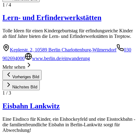
1
/
4
Lern- und Erfinderwerkstätten
Tolle Ideen für einen Kindergeburtstag für erfindungsreiche Kinder
ab fünf Jahre bieten die Lern- und Erfinderwerkstätten in Treptow.
Keplerstr. 2, 10589 Berlin Charlottenburg-Wilmersdorf
030
902694000
www.berlin.de/einwanderung
Mehr sehen
Vorheriges Bild
Nächstes Bild
1
/
3
Eisbahn Lankwitz
Eine Eisdisco für Kinder, ein Eishockeyfeld und eine Eisstockbahn -
die familienfreundliche Eisbahn in Berlin-Lankwitz sorgt für
Abwechslung!