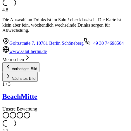
4.8
Die Auswahl an Drinks ist im Salut! eher klassisch. Die Karte ist
klein aber fein, wöchentlich wechselnde Drinks sorgen für
Abwechslung.
Goltzstraße 7, 10781 Berlin Schöneberg
+49 30 74698504
www.salut-berlin.de
Mehr sehen
Vorheriges Bild
Nächstes Bild
1
/
3
BeachMitte
Unsere Bewertung
4.7