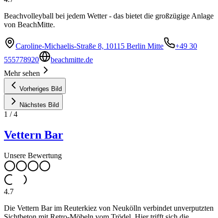
Beachvolleyball bei jedem Wetter - das bietet die großzügige Anlage
von BeachMitte.
Caroline-Michaelis-Straße 8, 10115 Berlin Mitte
+49 30
555778920
beachmitte.de
Mehr sehen
Vorheriges Bild
Nächstes Bild
1
/
4
Vettern Bar
Unsere Bewertung
4.7
Die Vettern Bar im Reuterkiez von Neukölln verbindet unverputzten
Sichtbeton mit Retro-Möbeln vom Trödel. Hier trifft sich die