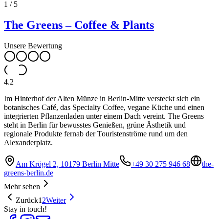
1
/
5
The Greens – Coffee & Plants
Unsere Bewertung
4.2
Im Hinterhof der Alten Münze in Berlin-Mitte versteckt sich ein
botanisches Café, das Specialty Coffee, vegane Küche und einen
integrierten Pflanzenladen unter einem Dach vereint. The Greens
steht in Berlin für bewusstes Genießen, grüne Ästhetik und
regionale Produkte fernab der Touristenströme rund um den
Alexanderplatz.
Am Krögel 2, 10179 Berlin Mitte
+49 30 275 946 68
the-
greens-berlin.de
Mehr sehen
Zurück
1
2
Weiter
Stay in touch!