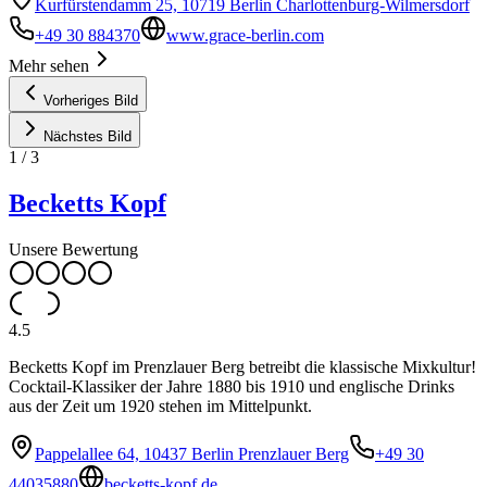
Kurfürstendamm 25, 10719 Berlin Charlottenburg-Wilmersdorf
+49 30 884370
www.grace-berlin.com
Mehr sehen
Vorheriges Bild
Nächstes Bild
1
/
3
Becketts Kopf
Unsere Bewertung
4.5
Becketts Kopf im Prenzlauer Berg betreibt die klassische Mixkultur!
Cocktail-Klassiker der Jahre 1880 bis 1910 und englische Drinks
aus der Zeit um 1920 stehen im Mittelpunkt.
Pappelallee 64, 10437 Berlin Prenzlauer Berg
+49 30
44035880
becketts-kopf.de