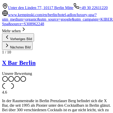
Unter den Linden 77, 10117 Berlin Mitte
+49 30 22611220
www.kempinski.com/en/berlin/hotel-adlon/luxury-spa/?
utm_medium=organic&utm_source=google&utm_campaign=KIBER
Spa&source=S308962248
Mehr sehen
Vorheriges Bild
Nächstes Bild
1
/
10
X Bar Berlin
Unsere Bewertung
4.6
In der Raumerstraße in Berlin Prenzlauer Berg befindet sich die X
Bar, die seit 1995 als Pionier unter den Cocktailbars in Berlin glänzt.
Bei über 300 verschiedenen Cocktails ist es gar nicht leicht, sich zu