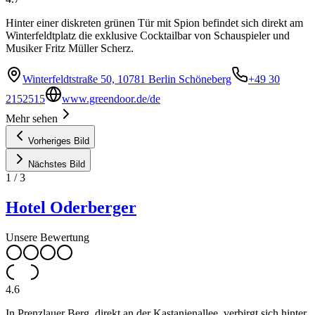
Hinter einer diskreten grünen Tür mit Spion befindet sich direkt am
Winterfeldtplatz die exklusive Cocktailbar von Schauspieler und
Musiker Fritz Müller Scherz.
Winterfeldtstraße 50, 10781 Berlin Schöneberg
+49 30
2152515
www.greendoor.de/de
Mehr sehen
Vorheriges Bild
Nächstes Bild
1
/
3
Hotel Oderberger
Unsere Bewertung
4.6
In Prenzlauer Berg, direkt an der Kastanienallee, verbirgt sich hinter