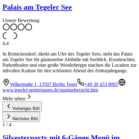
Palais am Tegeler See
Unsere Bewertung
4.4
In Reinickendorf, direkt am Ufer des Tegeler Sees, steht das Palais
am Tegeler See für glamouröse Abibälle mit Seeblick. Kronleuchter,
Parkettboden und eine große Wendeltreppe machen die Location zur
stilvollen Kulisse für den schönsten Abend des Abiturjahrgangs.
Wilkestraße 1, 13507 Berlin Tegel
+49 30 433 8001
www.tegeler-seeterrassen.de/raumuebersicht.htm
Mehr sehen
Vorheriges Bild
Nächstes Bild
1
/
4
Silvesterparty mit 6-Gänge Menü im