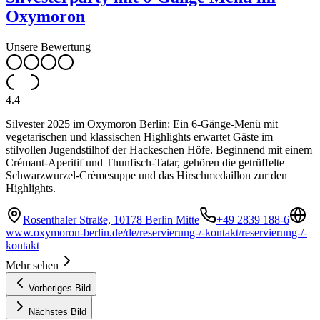
Oxymoron
Unsere Bewertung
4.4
Silvester 2025 im Oxymoron Berlin: Ein 6-Gänge-Menü mit
vegetarischen und klassischen Highlights erwartet Gäste im
stilvollen Jugendstilhof der Hackeschen Höfe. Beginnend mit einem
Crémant-Aperitif und Thunfisch-Tatar, gehören die getrüffelte
Schwarzwurzel-Crèmesuppe und das Hirschmedaillon zur den
Highlights.
Rosenthaler Straße, 10178 Berlin Mitte
+49 2839 188-6
www.oxymoron-berlin.de/de/reservierung-/-kontakt/reservierung-/-
kontakt
Mehr sehen
Vorheriges Bild
Nächstes Bild