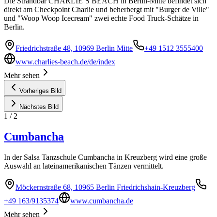
Die Strandbar CHARLIE’S BEACH in Berlin-Mitte befindet sich
direkt am Checkpoint Charlie und beherbergt mit "Burger de Ville"
und "Woop Woop Icecream" zwei echte Food Truck-Schätze in
Berlin.
Friedrichstraße 48, 10969 Berlin Mitte
+49 1512 3555400
www.charlies-beach.de/de/index
Mehr sehen
Vorheriges Bild
Nächstes Bild
1
/
2
Cumbancha
In der Salsa Tanzschule Cumbancha in Kreuzberg wird eine große
Auswahl an lateinamerikanischen Tänzen vermittelt.
Möckernstraße 68, 10965 Berlin Friedrichshain-Kreuzberg
+49 163/9135374
www.cumbancha.de
Mehr sehen