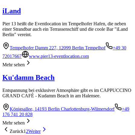
iLand
Pier 13 heißt die Eventlocation im Tempelhofer Hafen, die neben
einer Strandbar auch ein Terrassenschiff und die coole Bar "iLand
Berlin" vereint.
Tempelhofer Damm 227, 12099 Berlin Tempelhof
+49 30
72017667
www.pier13-eventlocation.com
Mehr sehen
Ku'damm Beach
Entspannung bei exklusiver Atmosphäre gibt es im CAPPUCCINO
GRAND CAFÈ - Kudamm Beach in am Halensee.
Königsallee, 14193 Berlin Charlottenburg-Wilmersdorf
+49
176 741 20 828
Mehr sehen
Zurück
1
2
Weiter