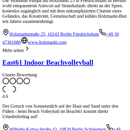
Die Strandbar Pampa am Holzmarkt 25 in Friedrichshain ist Berlins
wohl entspannteste Antwort auf Strandurlaub: direkt an der Spree,
kostenlos zugänglich und mit dem unkomplizierten Charme eines
Geländes, das Kreativität, Gemeinschaft und kühles Holzmarkt-Bier
seit Jahren zusammenbringt.
Holzmarktstraße 25, 10243 Berlin Friedrichshain
+49 30
47361686
www.holzmarkt.com
Mehr sehen
East61 Indoor Beachvolleyball
Unsere Bewertung
4.6
Der Geruch von Sonnenmilch auf der Haut und Sand unter den
Füßen - beim Beach Volleyball im Beach61 kommt direkt
Urlaubsfeeling auf!
Wilhelm-Kabus-Straße 42, 10829 Berlin Schöneberg
+49