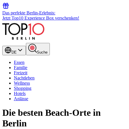
Das perfekte Berlin-Erlebnis:
Jetzt Top10 Experience Box verschenken!
DE
Suche
Essen
Familie
Freizeit
Nachtleben
Wellness
Shopping
Hotels
Anlässe
Die besten Beach-Orte in
Berlin