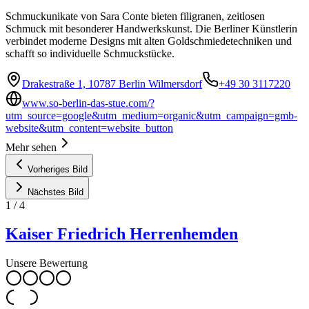
Schmuckunikate von Sara Conte bieten filigranen, zeitlosen
Schmuck mit besonderer Handwerkskunst. Die Berliner Künstlerin
verbindet moderne Designs mit alten Goldschmiedetechniken und
schafft so individuelle Schmuckstücke.
Drakestraße 1, 10787 Berlin Wilmersdorf
+49 30 3117220
www.so-berlin-das-stue.com/?
utm_source=google&utm_medium=organic&utm_campaign=gmb-
website&utm_content=website_button
Mehr sehen
Vorheriges Bild
Nächstes Bild
1
/
4
Kaiser Friedrich Herrenhemden
Unsere Bewertung