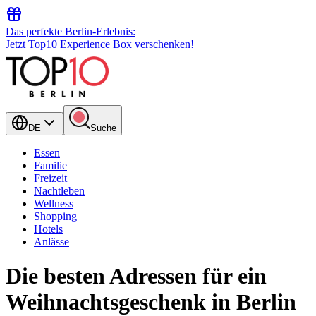
Das perfekte Berlin-Erlebnis:
Jetzt Top10 Experience Box verschenken!
DE
Suche
Essen
Familie
Freizeit
Nachtleben
Wellness
Shopping
Hotels
Anlässe
Die besten Adressen für ein
Weihnachtsgeschenk in Berlin