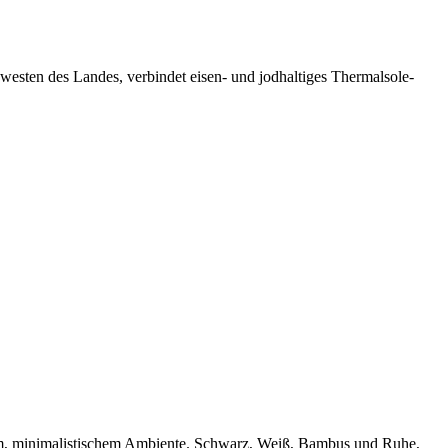
dwesten des Landes, verbindet eisen- und jodhaltiges Thermalsole-
arem, minimalistischem Ambiente. Schwarz, Weiß, Bambus und Ruhe,