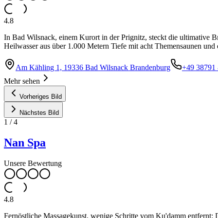
4.8
In Bad Wilsnack, einem Kurort in der Prignitz, steckt die ultimative
Heilwasser aus über 1.000 Metern Tiefe mit acht Themensaunen und e
Am Kähling 1, 19336 Bad Wilsnack Brandenburg
+49 38791
Mehr sehen
Vorheriges Bild
Nächstes Bild
1
/
4
Nan Spa
Unsere Bewertung
4.8
Fernöstliche Massagekunst, wenige Schritte vom Ku'damm entfernt: D