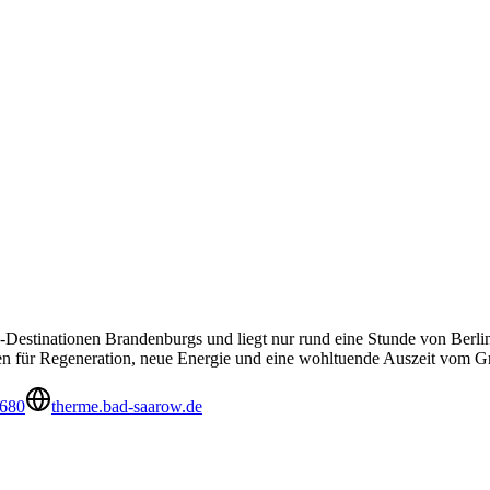
estinationen Brandenburgs und liegt nur rund eine Stunde von Berlin 
en für Regeneration, neue Energie und eine wohltuende Auszeit vom Gro
8680
therme.bad-saarow.de