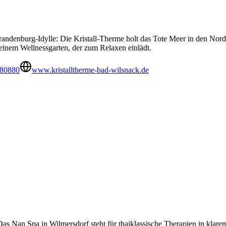
 Brandenburg-Idylle: Die Kristall-Therme holt das Tote Meer in den Nor
inem Wellnessgarten, der zum Relaxen einlädt.
 80880
www.kristalltherme-bad-wilsnack.de
as Nan Spa in Wilmersdorf steht für thai­klassische Therapien in kl