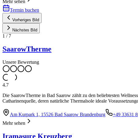
Mehr sehen
Termin buchen
Vorheriges Bild
Nächstes Bild
1
/
7
SaarowTherme
Unsere Bewertung
4.7
Die SaarowTherme in Bad Saarow zählt zu den beliebtesten Wellness-D
Catharinenquelle, deren natürliche Thermalsole ideale Voraussetzung
Am Kurpark 1, 15526 Bad Saarow Brandenburg
+49 33631 
Mehr sehen
Iramasure Kreuzberg