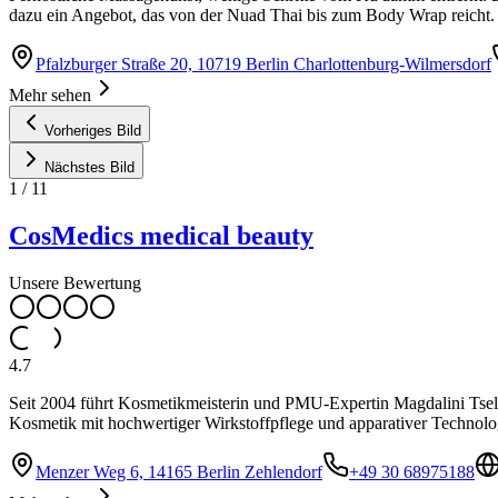
dazu ein Angebot, das von der Nuad Thai bis zum Body Wrap reicht.
Pfalzburger Straße 20, 10719 Berlin Charlottenburg-Wilmersdorf
Mehr sehen
Vorheriges Bild
Nächstes Bild
1
/
11
CosMedics medical beauty
Unsere Bewertung
4.7
Seit 2004 führt Kosmetikmeisterin und PMU-Expertin Magdalini Tselio
Kosmetik mit hochwertiger Wirkstoffpflege und apparativer Technol
Menzer Weg 6, 14165 Berlin Zehlendorf
+49 30 68975188