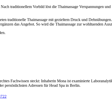
ach traditionellem Vorbild löst die Thaimassage Verspannungen und b
ieten traditionelle Thaimassage mit gezieltem Druck und Dehnübungen
ergänzen das Angebot. So wird die Thaimassage zur wohltuenden Ausze
den.
es Fachwissen steckt: Inhaberin Mona ist examinierte Laboranalytikeri
er persönlichsten Adressen für Head Spa in Berlin.
3722