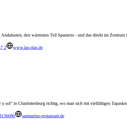
Andalusien, den wärmsten Teil Spaniens - und das direkt im Zentrum 
47 2
www.las-olas.de
 y sol“ in Charlottenburg richtig, wo man sich mit vielfältigen Tapask
3136086
sanmarino-restaurant.de