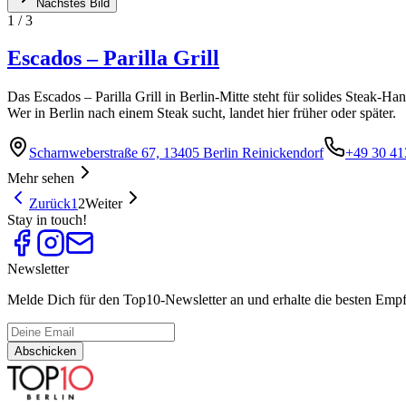
Nächstes Bild
1
/
3
Escados – Parilla Grill
Das Escados – Parilla Grill in Berlin-Mitte steht für solides Steak-Han
Wer in Berlin nach einem Steak sucht, landet hier früher oder später.
Scharnweberstraße 67, 13405 Berlin Reinickendorf
+49 30 4
Mehr sehen
Zurück
1
2
Weiter
Stay in touch!
Newsletter
Melde Dich für den Top10-Newsletter an und erhalte die besten Empfe
Abschicken