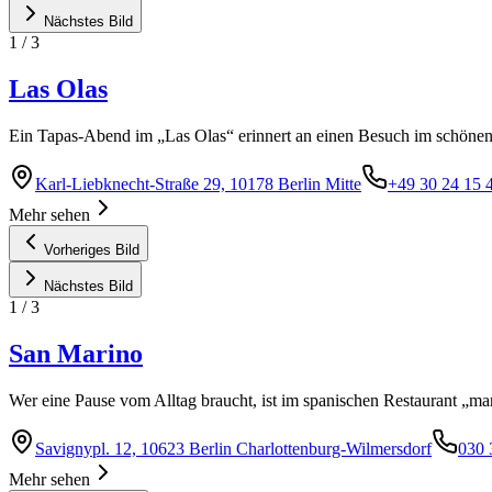
Nächstes Bild
1
/
3
Las Olas
Ein Tapas-Abend im „Las Olas“ erinnert an einen Besuch im schönen 
Karl-Liebknecht-Straße 29, 10178 Berlin Mitte
+49 30 24 15 
Mehr sehen
Vorheriges Bild
Nächstes Bild
1
/
3
San Marino
Wer eine Pause vom Alltag braucht, ist im spanischen Restaurant „mar
Savignypl. 12, 10623 Berlin Charlottenburg-Wilmersdorf
030 
Mehr sehen