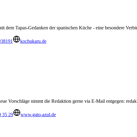
 mit dem Tapas-Gedanken der spanischen Küche - eine besondere Verbi
938191
kochukaru.de
ue Vorschläge nimmt die Redaktion gerne via E-Mail entgegen:
redak
0 35 29
www.gato-azul.de