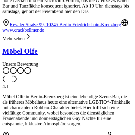
hohe Decken und ein Microclub-Format, das die Grenze zwischen
Bar und Tanzfläche konsequent ignoriert. Ab 19 Uhr, dienstags bis
samstags, gehört der Feierabend hier den DJs.
Revaler Straße 99, 10245 Berlin Friedrichshain-Kreuzberg
www.crackbellmer.de
Mehr sehen
Möbel Olfe
Unsere Bewertung
4.1
Möbel Olfe in Berlin-Kreuzberg ist eine lebendige Szene-Bar, die
als früheres Möbelhaus heute eine alternative LGBTIQ*-Trinkhalle
mit charmantem Rohbau-Charakter bietet. Hier trifft sich eine
vielfältige Community, wobei besonders die dienstäglichen
Frauenabende und donnerstäglichen Gay-Nächte für eine
entspannte, inklusive Atmosphäre sorgen.