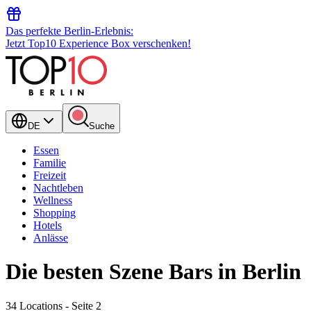
Das perfekte Berlin-Erlebnis:
Jetzt Top10 Experience Box verschenken!
DE
Suche
Essen
Familie
Freizeit
Nachtleben
Wellness
Shopping
Hotels
Anlässe
Die besten Szene Bars in Berlin
34 Locations
- Seite 2