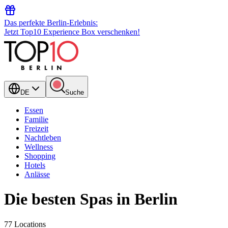
Das perfekte Berlin-Erlebnis:
Jetzt Top10 Experience Box verschenken!
DE
Suche
Essen
Familie
Freizeit
Nachtleben
Wellness
Shopping
Hotels
Anlässe
Die besten Spas in Berlin
77 Locations