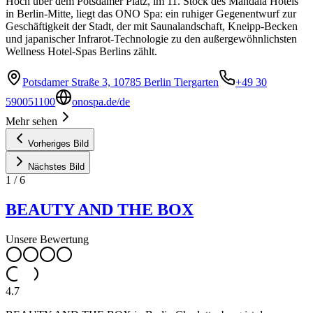
Hoch über dem Potsdamer Platz, im 11. Stock des Mandala Hotels
in Berlin-Mitte, liegt das ONO Spa: ein ruhiger Gegenentwurf zur
Geschäftigkeit der Stadt, der mit Saunalandschaft, Kneipp-Becken
und japanischer Infrarot-Technologie zu den außergewöhnlichsten
Wellness Hotel-Spas Berlins zählt.
Potsdamer Straße 3, 10785 Berlin Tiergarten
+49 30
590051100
onospa.de/de
Mehr sehen
Vorheriges Bild
Nächstes Bild
1
/
6
BEAUTY AND THE BOX
Unsere Bewertung
4.7