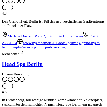
4.8
Das Grand Hyatt Berlin ist Teil des neu geschaffenen Stadtzentrums
am Potsdamer Platz.
Marlene-Dietrich-Platz 2, 10785 Berlin Tiergarten
+49 30
25531234
www.hyatt.com/de-DE/hotel/germany/grand-hyatt-
berlin/bergh/?src=corp_lclb_gmb_seo_bergh
Mehr sehen
Head Spa Berlin
Unsere Bewertung
4.8
In Lichtenberg, nur wenige Minuten vom S-Bahnhof Nöldnerplatz,
steckt hinter dem schlichten Namen Head Spa Berlin ein japanisch