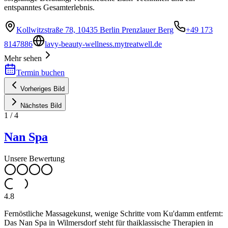
entspanntes Gesamterlebnis.
Kollwitzstraße 78, 10435 Berlin Prenzlauer Berg
+49 173
8147886
lavy-beauty-wellness.mytreatwell.de
Mehr sehen
Termin buchen
Vorheriges Bild
Nächstes Bild
1
/
4
Nan Spa
Unsere Bewertung
4.8
Fernöstliche Massagekunst, wenige Schritte vom Ku'damm entfernt:
Das Nan Spa in Wilmersdorf steht für thai­klassische Therapien in