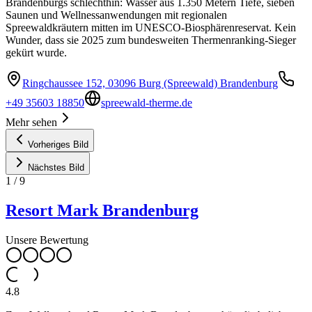
Brandenburgs schlechthin: Wasser aus 1.350 Metern Tiefe, sieben
Saunen und Wellnessanwendungen mit regionalen
Spreewaldkräutern mitten im UNESCO-Biosphärenreservat. Kein
Wunder, dass sie 2025 zum bundesweiten Thermenranking-Sieger
gekürt wurde.
Ringchaussee 152, 03096 Burg (Spreewald) Brandenburg
+49 35603 18850
spreewald-therme.de
Mehr sehen
Vorheriges Bild
Nächstes Bild
1
/
9
Resort Mark Brandenburg
Unsere Bewertung
4.8