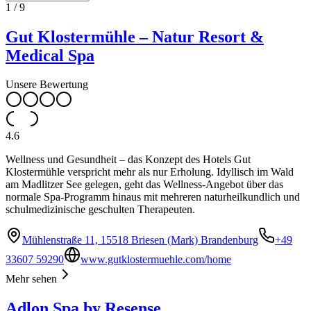
1
/
9
Gut Klostermühle – Natur Resort &
Medical Spa
Unsere Bewertung
4.6
Wellness und Gesundheit – das Konzept des Hotels Gut
Klostermühle verspricht mehr als nur Erholung. Idyllisch im Wald
am Madlitzer See gelegen, geht das Wellness-Angebot über das
normale Spa-Programm hinaus mit mehreren naturheilkundlich und
schulmedizinische geschulten Therapeuten.
Mühlenstraße 11, 15518 Briesen (Mark) Brandenburg
+49
33607 59290
www.gutklostermuehle.com/home
Mehr sehen
Adlon Spa by Resense