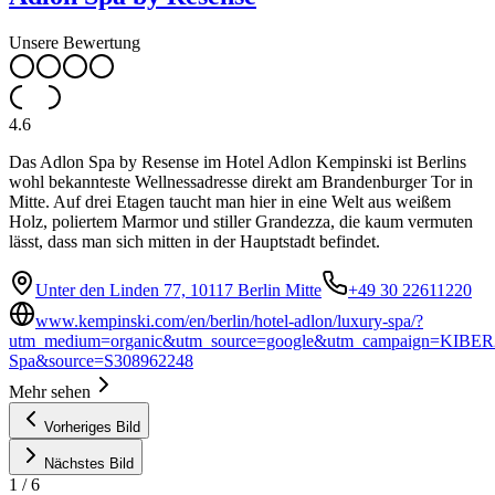
Unsere Bewertung
4.6
Das Adlon Spa by Resense im Hotel Adlon Kempinski ist Berlins
wohl bekannteste Wellnessadresse direkt am Brandenburger Tor in
Mitte. Auf drei Etagen taucht man hier in eine Welt aus weißem
Holz, poliertem Marmor und stiller Grandezza, die kaum vermuten
lässt, dass man sich mitten in der Hauptstadt befindet.
Unter den Linden 77, 10117 Berlin Mitte
+49 30 22611220
www.kempinski.com/en/berlin/hotel-adlon/luxury-spa/?
utm_medium=organic&utm_source=google&utm_campaign=KIBER
Spa&source=S308962248
Mehr sehen
Vorheriges Bild
Nächstes Bild
1
/
6