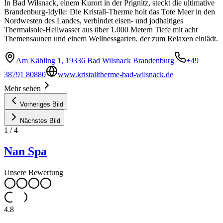
In Bad Wilsnack, einem Kurort in der Prignitz, steckt die ultimative
Brandenburg-Idylle: Die Kristall-Therme holt das Tote Meer in den
Nordwesten des Landes, verbindet eisen- und jodhaltiges
Thermalsole-Heilwasser aus über 1.000 Metern Tiefe mit acht
Themensaunen und einem Wellnessgarten, der zum Relaxen einlädt.
Am Kähling 1, 19336 Bad Wilsnack Brandenburg
+49
38791 80880
www.kristalltherme-bad-wilsnack.de
Mehr sehen
Vorheriges Bild
Nächstes Bild
1
/
4
Nan Spa
Unsere Bewertung
4.8