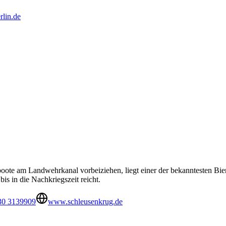
lin.de
boote am Landwehrkanal vorbeiziehen, liegt einer der bekanntesten Bier
is in die Nachkriegszeit reicht.
30 3139909
www.schleusenkrug.de