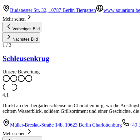
Budapester Str. 32, 10787 Berlin Tiergarten
www.aquarium-ber
Mehr sehen
Vorheriges Bild
Nächstes Bild
1
/
2
Schleusenkrug
Unsere Bewertung
4.1
Direkt an der Tiergartenschleuse im Charlottenburg, wo die Ausflugs
echtem Wasserblick, solidem Grillsortiment und einer Geschichte, die b
Müller-Breslau-Straße 14b, 10623 Berlin Charlottenburg
+49 
Mehr sehen