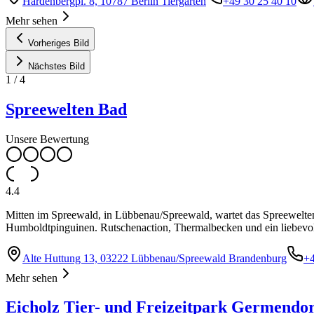
Hardenbergpl. 8, 10787 Berlin Tiergarten
+49 30 25 40 10
Mehr sehen
Vorheriges Bild
Nächstes Bild
1
/
4
Spreewelten Bad
Unsere Bewertung
4.4
Mitten im Spreewald, in Lübbenau/Spreewald, wartet das Spreewelte
Humboldtpinguinen. Rutschenaction, Thermalbecken und ein liebevol
Alte Huttung 13, 03222 Lübbenau/Spreewald Brandenburg
+
Mehr sehen
Eicholz Tier- und Freizeitpark Germendor