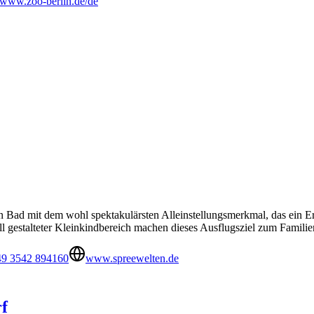
www.zoo-berlin.de/de
n Bad mit dem wohl spektakulärsten Alleinstellungsmerkmal, das ein 
l gestalteter Kleinkindbereich machen dieses Ausflugsziel zum Famil
49 3542 894160
www.spreewelten.de
f