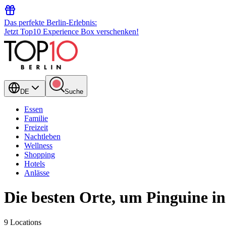
Das perfekte Berlin-Erlebnis:
Jetzt Top10 Experience Box verschenken!
DE
Suche
Essen
Familie
Freizeit
Nachtleben
Wellness
Shopping
Hotels
Anlässe
Die besten Orte, um Pinguine in
9 Locations