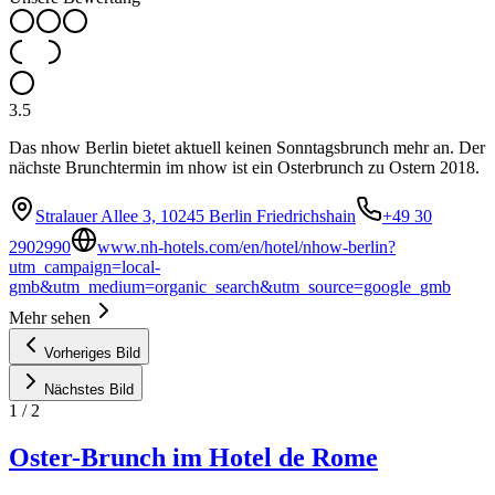
3.5
Das nhow Berlin bietet aktuell keinen Sonntagsbrunch mehr an. Der
nächste Brunchtermin im nhow ist ein Osterbrunch zu Ostern 2018.
Stralauer Allee 3, 10245 Berlin Friedrichshain
+49 30
2902990
www.nh-hotels.com/en/hotel/nhow-berlin?
utm_campaign=local-
gmb&utm_medium=organic_search&utm_source=google_gmb
Mehr sehen
Vorheriges Bild
Nächstes Bild
1
/
2
Oster-Brunch im Hotel de Rome