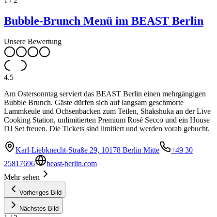
1
/
2
Bubble-Brunch Menü im BEAST Berlin
Unsere Bewertung
4.5
Am Ostersonntag serviert das BEAST Berlin einen mehrgängigen
Bubble Brunch. Gäste dürfen sich auf langsam geschmorte
Lammkeule und Ochsenbacken zum Teilen, Shakshuka an der Live
Cooking Station, unlimitierten Premium Rosé Secco und ein House
DJ Set freuen. Die Tickets sind limitiert und werden vorab gebucht.
Karl-Liebknecht-Straße 29, 10178 Berlin Mitte
+49 30
25817696
beast-berlin.com
Mehr sehen
Vorheriges Bild
Nächstes Bild