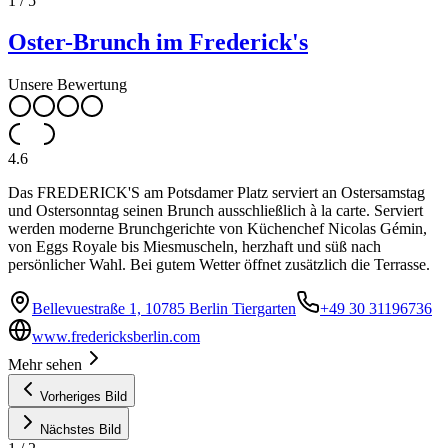
1
/
5
Oster-Brunch im Frederick's
Unsere Bewertung
4.6
Das FREDERICK'S am Potsdamer Platz serviert an Ostersamstag
und Ostersonntag seinen Brunch ausschließlich à la carte. Serviert
werden moderne Brunchgerichte von Küchenchef Nicolas Gémin,
von Eggs Royale bis Miesmuscheln, herzhaft und süß nach
persönlicher Wahl. Bei gutem Wetter öffnet zusätzlich die Terrasse.
Bellevuestraße 1, 10785 Berlin Tiergarten
+49 30 31196736
www.fredericksberlin.com
Mehr sehen
Vorheriges Bild
Nächstes Bild