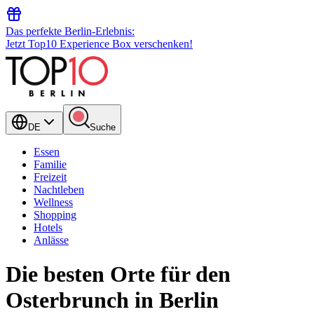
Das perfekte Berlin-Erlebnis:
Jetzt Top10 Experience Box verschenken!
DE
Suche
Essen
Familie
Freizeit
Nachtleben
Wellness
Shopping
Hotels
Anlässe
Die besten Orte für den
Osterbrunch in Berlin