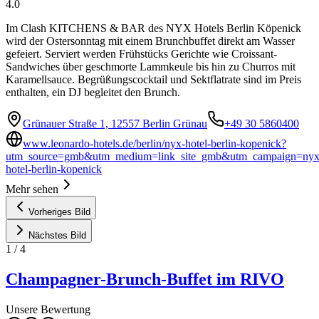
4.0
Im Clash KITCHENS & BAR des NYX Hotels Berlin Köpenick
wird der Ostersonntag mit einem Brunchbuffet direkt am Wasser
gefeiert. Serviert werden Frühstücks Gerichte wie Croissant-
Sandwiches über geschmorte Lammkeule bis hin zu Churros mit
Karamellsauce. Begrüßungscocktail und Sektflatrate sind im Preis
enthalten, ein DJ begleitet den Brunch.
Grünauer Straße 1, 12557 Berlin Grünau
+49 30 5860400
www.leonardo-hotels.de/berlin/nyx-hotel-berlin-kopenick?
utm_source=gmb&utm_medium=link_site_gmb&utm_campaign=nyx
hotel-berlin-kopenick
Mehr sehen
Vorheriges Bild
Nächstes Bild
1
/
4
Champagner-Brunch-Buffet im RIVO
Unsere Bewertung