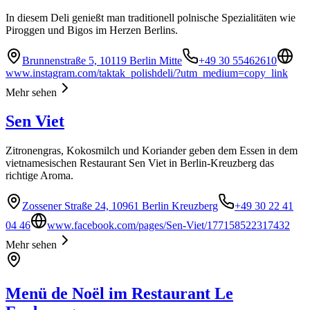
In diesem Deli genießt man traditionell polnische Spezialitäten wie
Piroggen und Bigos im Herzen Berlins.
Brunnenstraße 5, 10119 Berlin Mitte
+49 30 55462610
www.instagram.com/taktak_polishdeli/?utm_medium=copy_link
Mehr sehen
Sen Viet
Zitronengras, Kokosmilch und Koriander geben dem Essen in dem
vietnamesischen Restaurant Sen Viet in Berlin-Kreuzberg das
richtige Aroma.
Zossener Straße 24, 10961 Berlin Kreuzberg
+49 30 22 41
04 46
www.facebook.com/pages/Sen-Viet/177158522317432
Mehr sehen
Menü de Noël im Restaurant Le