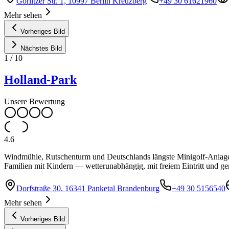
Görlitzer Str. 1, 10997 Berlin Kreuzberg
+49 30 61621960
Mehr sehen
Vorheriges Bild
Nächstes Bild
1
/
10
Holland-Park
Unsere Bewertung
4.6
Windmühle, Rutschenturm und Deutschlands längste Minigolf-Anlage: De
Familien mit Kindern — wetterunabhängig, mit freiem Eintritt und g
Dorfstraße 30, 16341 Panketal Brandenburg
+49 30 5156540
Mehr sehen
Vorheriges Bild