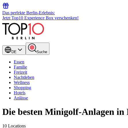
Das perfekte Berlin-Erlebnis:
Jetzt Top10 Experience Box verschenken!
DE
Suche
Essen
Familie
Freizeit
Nachtleben
Wellness
Shopping
Hotels
Anlässe
Die besten Minigolf-Anlagen in 
10 Locations