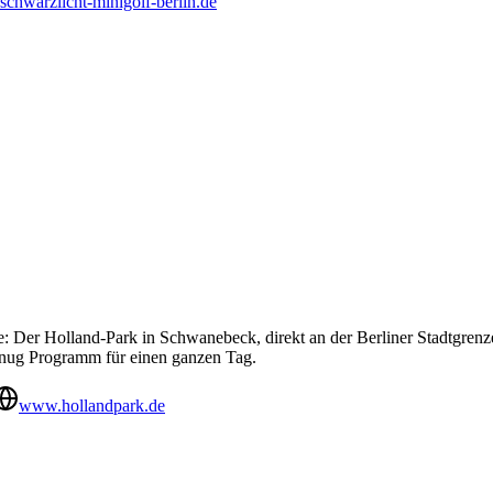
schwarzlicht-minigolf-berlin.de
r Holland-Park in Schwanebeck, direkt an der Berliner Stadtgrenze, is
enug Programm für einen ganzen Tag.
www.hollandpark.de