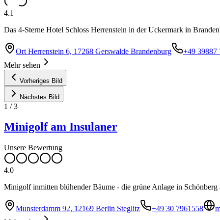
4.1
Das 4-Sterne Hotel Schloss Herrenstein in der Uckermark in Branden
Ort Herrenstein 6, 17268 Gerswalde Brandenburg
+49 39887 
Mehr sehen
Vorheriges Bild
Nächstes Bild
1
/
3
Minigolf am Insulaner
Unsere Bewertung
4.0
Minigolf inmitten blühender Bäume - die grüne Anlage in Schönberg a
Munsterdamm 92, 12169 Berlin Steglitz
+49 30 7961558
m