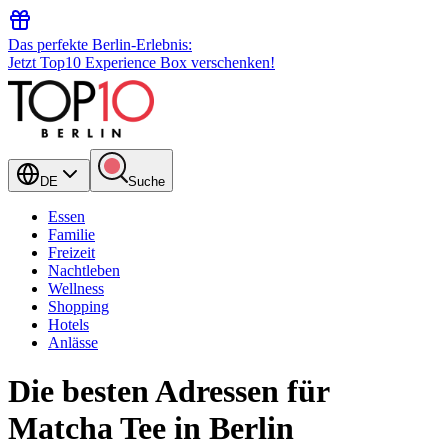
Das perfekte Berlin-Erlebnis:
Jetzt Top10 Experience Box verschenken!
DE
Suche
Essen
Familie
Freizeit
Nachtleben
Wellness
Shopping
Hotels
Anlässe
Die besten Adressen für
Matcha Tee in Berlin