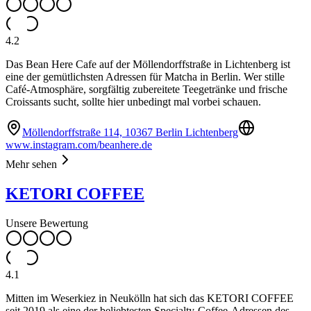
4.2
Das Bean Here Cafe auf der Möllendorffstraße in Lichtenberg ist
eine der gemütlichsten Adressen für Matcha in Berlin. Wer stille
Café-Atmosphäre, sorgfältig zubereitete Teegetränke und frische
Croissants sucht, sollte hier unbedingt mal vorbei schauen.
Möllendorffstraße 114, 10367 Berlin Lichtenberg
www.instagram.com/beanhere.de
Mehr sehen
KETORI COFFEE
Unsere Bewertung
4.1
Mitten im Weserkiez in Neukölln hat sich das KETORI COFFEE
seit 2019 als eine der beliebtesten Specialty-Coffee-Adressen des