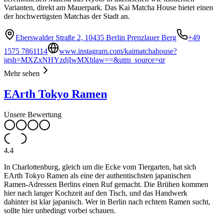
Varianten, direkt am Mauerpark. Das Kai Matcha House bietet einen
der hochwertigsten Matchas der Stadt an.
Eberswalder Straße 2, 10435 Berlin Prenzlauer Berg
+49
1575 7861114
www.instagram.com/kaimatchahouse?
igsh=MXZxNHYzdjIwMXhlaw==&utm_source=qr
Mehr sehen
EArth Tokyo Ramen
Unsere Bewertung
4.4
In Charlottenburg, gleich um die Ecke vom Tiergarten, hat sich
EArth Tokyo Ramen als eine der authentischsten japanischen
Ramen-Adressen Berlins einen Ruf gemacht. Die Brühen kommen
hier nach langer Kochzeit auf den Tisch, und das Handwerk
dahinter ist klar japanisch. Wer in Berlin nach echtem Ramen sucht,
sollte hier unbedingt vorbei schauen.