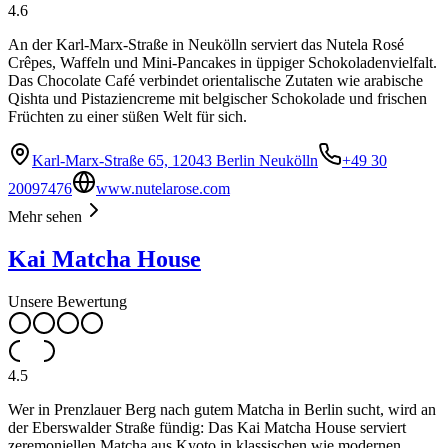
4.6
An der Karl-Marx-Straße in Neukölln serviert das Nutela Rosé
Crêpes, Waffeln und Mini-Pancakes in üppiger Schokoladenvielfalt.
Das Chocolate Café verbindet orientalische Zutaten wie arabische
Qishta und Pistaziencreme mit belgischer Schokolade und frischen
Früchten zu einer süßen Welt für sich.
Karl-Marx-Straße 65, 12043 Berlin Neukölln
+49 30
20097476
www.nutelarose.com
Mehr sehen
Kai Matcha House
Unsere Bewertung
4.5
Wer in Prenzlauer Berg nach gutem Matcha in Berlin sucht, wird an
der Eberswalder Straße fündig: Das Kai Matcha House serviert
zeremoniellen Matcha aus Kyoto in klassischen wie modernen