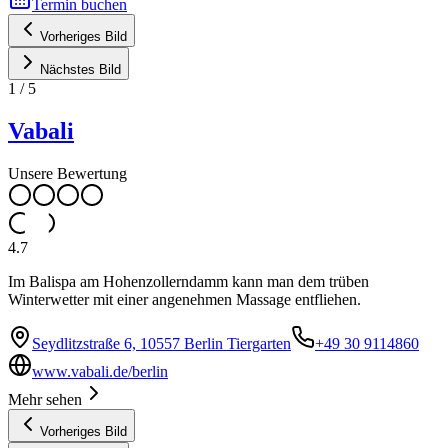
Termin buchen
Vorheriges Bild
Nächstes Bild
1
/
5
Vabali
Unsere Bewertung
4.7
Im Balispa am Hohenzollerndamm kann man dem trüben
Winterwetter mit einer angenehmen Massage entfliehen.
Seydlitzstraße 6, 10557 Berlin Tiergarten
+49 30 9114860
www.vabali.de/berlin
Mehr sehen
Vorheriges Bild