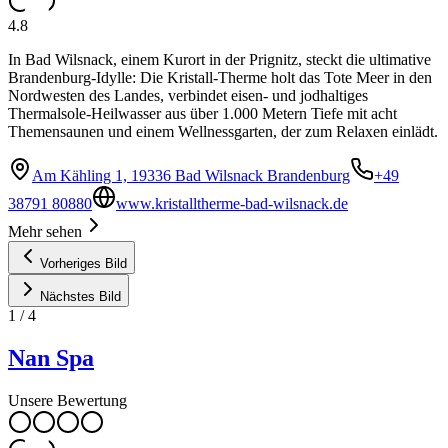
4.8
In Bad Wilsnack, einem Kurort in der Prignitz, steckt die ultimative
Brandenburg-Idylle: Die Kristall-Therme holt das Tote Meer in den
Nordwesten des Landes, verbindet eisen- und jodhaltiges
Thermalsole-Heilwasser aus über 1.000 Metern Tiefe mit acht
Themensaunen und einem Wellnessgarten, der zum Relaxen einlädt.
Am Kähling 1, 19336 Bad Wilsnack Brandenburg
+49
38791 80880
www.kristalltherme-bad-wilsnack.de
Mehr sehen
Vorheriges Bild
Nächstes Bild
1
/
4
Nan Spa
Unsere Bewertung