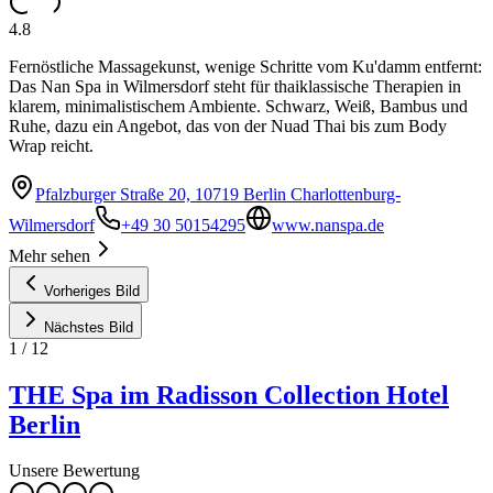
4.8
Fernöstliche Massagekunst, wenige Schritte vom Ku'damm entfernt:
Das Nan Spa in Wilmersdorf steht für thai­klassische Therapien in
klarem, minimalistischem Ambiente. Schwarz, Weiß, Bambus und
Ruhe, dazu ein Angebot, das von der Nuad Thai bis zum Body
Wrap reicht.
Pfalzburger Straße 20, 10719 Berlin Charlottenburg-
Wilmersdorf
+49 30 50154295
www.nanspa.de
Mehr sehen
Vorheriges Bild
Nächstes Bild
1
/
12
THE Spa im Radisson Collection Hotel
Berlin
Unsere Bewertung