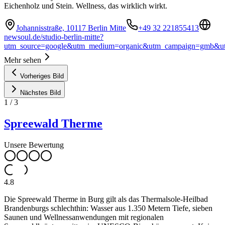
Eichenholz und Stein. Wellness, das wirklich wirkt.
Johannisstraße, 10117 Berlin Mitte
+49 32 221855413
newsoul.de/studio-berlin-mitte?
utm_source=google&utm_medium=organic&utm_campaign=gmb&ut
Mehr sehen
Vorheriges Bild
Nächstes Bild
1
/
3
Spreewald Therme
Unsere Bewertung
4.8
Die Spreewald Therme in Burg gilt als das Thermalsole-Heilbad
Brandenburgs schlechthin: Wasser aus 1.350 Metern Tiefe, sieben
Saunen und Wellnessanwendungen mit regionalen