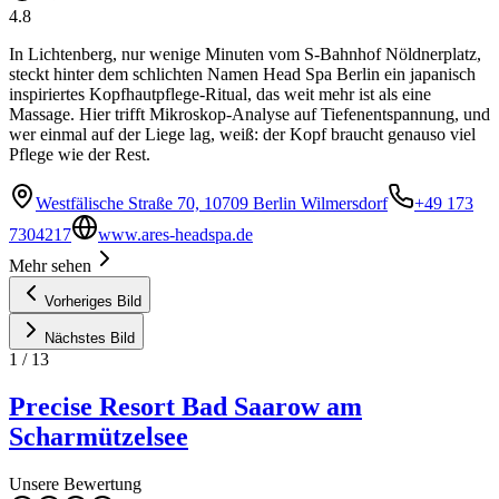
4.8
In Lichtenberg, nur wenige Minuten vom S-Bahnhof Nöldnerplatz,
steckt hinter dem schlichten Namen Head Spa Berlin ein japanisch
inspiriertes Kopfhautpflege-Ritual, das weit mehr ist als eine
Massage. Hier trifft Mikroskop-Analyse auf Tiefenentspannung, und
wer einmal auf der Liege lag, weiß: der Kopf braucht genauso viel
Pflege wie der Rest.
Westfälische Straße 70, 10709 Berlin Wilmersdorf
+49 173
7304217
www.ares-headspa.de
Mehr sehen
Vorheriges Bild
Nächstes Bild
1
/
13
Precise Resort Bad Saarow am
Scharmützelsee
Unsere Bewertung