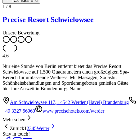
Nächstes Bild
1
/
8
Precise Resort Schwielowsee
Unsere Bewertung
4.6
Nur eine Stunde von Berlin entfernt bietet das Precise Resort
Schwielowsee auf 1.500 Quadratmetern einen großzügigen Spa-
Bereich für umfassende Wellness. Mit Massagen, Sodashi-
Schönheitsbehandlungen und Sportlerangeboten genießen Gäste
hier ihre Auszeit in Brandenburgs Natur.
Am Schwielowsee 117, 14542 Werder (Havel) Brandenburg
+49 3327 56960
www.precisehotels.com/werder
Mehr sehen
Zurück
1
2
3
4
5
Weiter
Stay in touch!