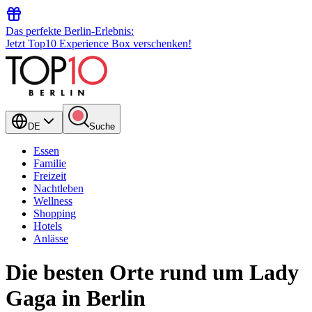
Das perfekte Berlin-Erlebnis:
Jetzt Top10 Experience Box verschenken!
DE
Suche
Essen
Familie
Freizeit
Nachtleben
Wellness
Shopping
Hotels
Anlässe
Die besten Orte rund um Lady
Gaga in Berlin