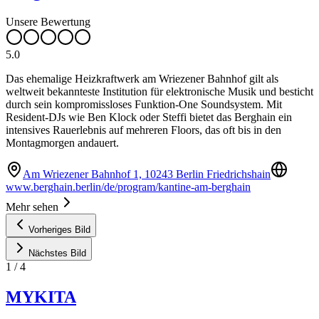
Unsere Bewertung
5.0
Das ehemalige Heizkraftwerk am Wriezener Bahnhof gilt als
weltweit bekannteste Institution für elektronische Musik und besticht
durch sein kompromissloses Funktion-One Soundsystem. Mit
Resident-DJs wie Ben Klock oder Steffi bietet das Berghain ein
intensives Rauerlebnis auf mehreren Floors, das oft bis in den
Montagmorgen andauert.
Am Wriezener Bahnhof 1, 10243 Berlin Friedrichshain
www.berghain.berlin/de/program/kantine-am-berghain
Mehr sehen
Vorheriges Bild
Nächstes Bild
1
/
4
MYKITA