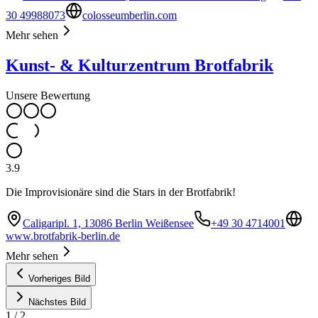
30 49988073
colosseumberlin.com
Mehr sehen
Kunst- & Kulturzentrum Brotfabrik
Unsere Bewertung
3.9
Die Improvisionäre sind die Stars in der Brotfabrik!
Caligaripl. 1, 13086 Berlin Weißensee
+49 30 4714001
www.brotfabrik-berlin.de
Mehr sehen
Vorheriges Bild
Nächstes Bild
1
/
2