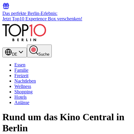
Das perfekte Berlin-Erlebnis:
Jetzt Top10 Experience Box verschenken!
DE
Suche
Essen
Familie
Freizeit
Nachtleben
Wellness
Shopping
Hotels
Anlässe
Rund um das Kino Central in
Berlin