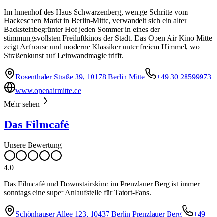
Im Innenhof des Haus Schwarzenberg, wenige Schritte vom
Hackeschen Markt in Berlin-Mitte, verwandelt sich ein alter
Backsteinbegrünter Hof jeden Sommer in eines der
stimmungsvollsten Freiluftkinos der Stadt. Das Open Air Kino Mitte
zeigt Arthouse und moderne Klassiker unter freiem Himmel, wo
Straßenkunst auf Leinwandmagie trifft.
Rosenthaler Straße 39, 10178 Berlin Mitte
+49 30 28599973
www.openairmitte.de
Mehr sehen
Das Filmcafé
Unsere Bewertung
4.0
Das Filmcafé und Downstairskino im Prenzlauer Berg ist immer
sonntags eine super Anlaufstelle für Tatort-Fans.
Schönhauser Allee 123, 10437 Berlin Prenzlauer Berg
+49