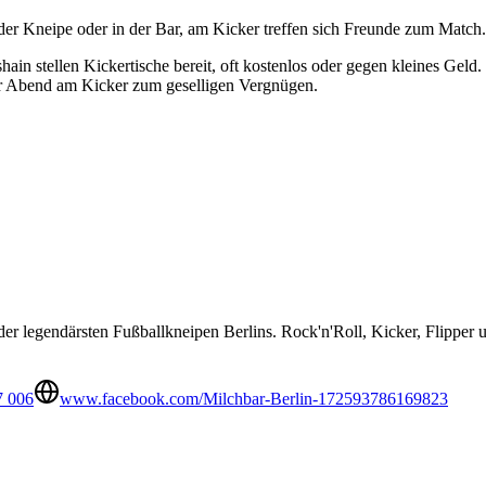
der Kneipe oder in der Bar, am Kicker treffen sich Freunde zum Match.
ain stellen Kickertische bereit, oft kostenlos oder gegen kleines Geld
er Abend am Kicker zum geselligen Vergnügen.
e der legendärsten Fußballkneipen Berlins. Rock'n'Roll, Kicker, Flipp
7 006
www.facebook.com/Milchbar-Berlin-172593786169823