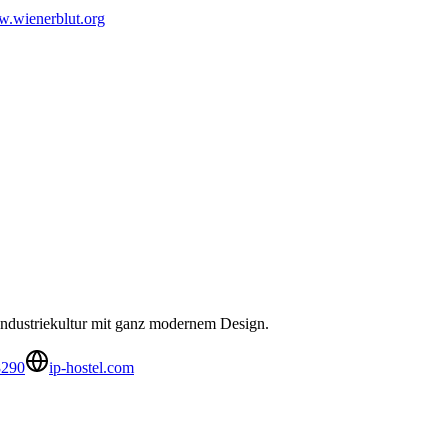
.wienerblut.org
e Industriekultur mit ganz modernem Design.
8290
ip-hostel.com