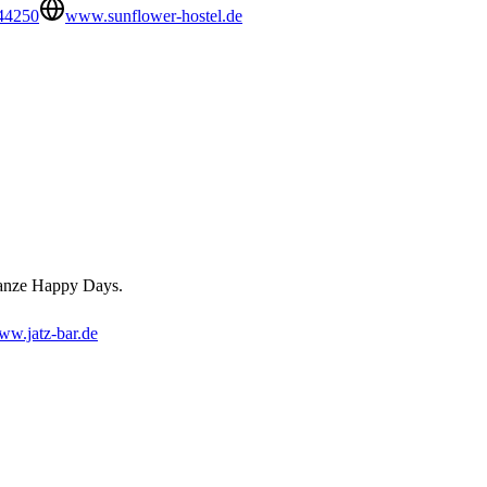
44250
www.sunflower-hostel.de
ganze Happy Days.
w.jatz-bar.de