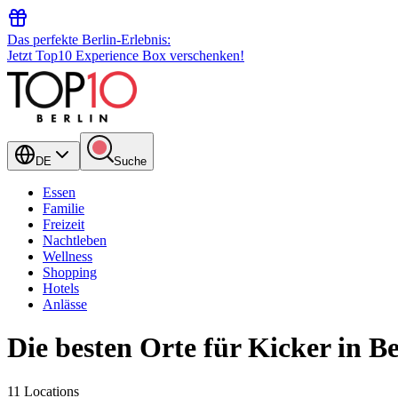
Das perfekte Berlin-Erlebnis:
Jetzt Top10 Experience Box verschenken!
DE
Suche
Essen
Familie
Freizeit
Nachtleben
Wellness
Shopping
Hotels
Anlässe
Die besten Orte für Kicker in Be
11 Locations