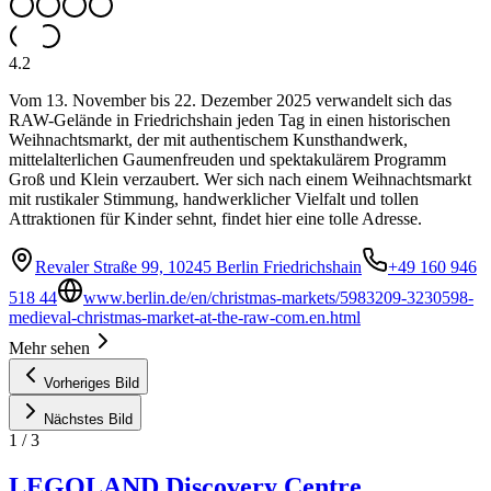
4.2
Vom 13. November bis 22. Dezember 2025 verwandelt sich das
RAW-Gelände in Friedrichshain jeden Tag in einen historischen
Weihnachtsmarkt, der mit authentischem Kunsthandwerk,
mittelalterlichen Gaumenfreuden und spektakulärem Programm
Groß und Klein verzaubert. Wer sich nach einem Weihnachtsmarkt
mit rustikaler Stimmung, handwerklicher Vielfalt und tollen
Attraktionen für Kinder sehnt, findet hier eine tolle Adresse.
Revaler Straße 99, 10245 Berlin Friedrichshain
+49 160 946
518 44
www.berlin.de/en/christmas-markets/5983209-3230598-
medieval-christmas-market-at-the-raw-com.en.html
Mehr sehen
Vorheriges Bild
Nächstes Bild
1
/
3
LEGOLAND Discovery Centre