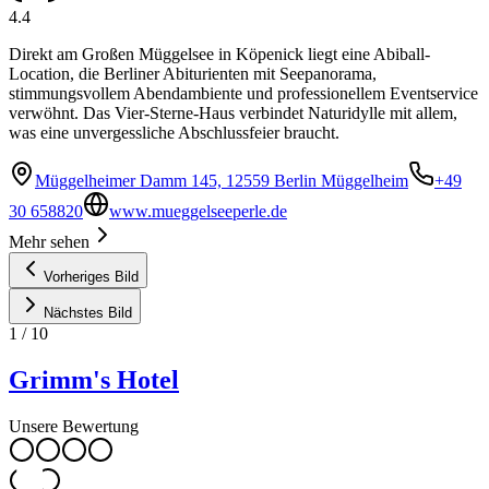
4.4
Direkt am Großen Müggelsee in Köpenick liegt eine Abiball-
Location, die Berliner Abiturienten mit Seepanorama,
stimmungsvollem Abendambiente und professionellem Eventservice
verwöhnt. Das Vier-Sterne-Haus verbindet Naturidylle mit allem,
was eine unvergessliche Abschlussfeier braucht.
Müggelheimer Damm 145, 12559 Berlin Müggelheim
+49
30 658820
www.mueggelseeperle.de
Mehr sehen
Vorheriges Bild
Nächstes Bild
1
/
10
Grimm's Hotel
Unsere Bewertung