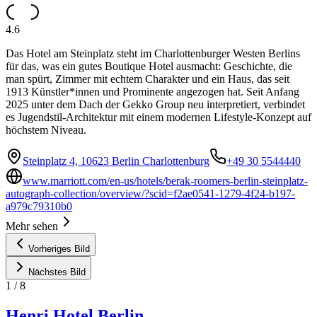
4.6
Das Hotel am Steinplatz steht im Charlottenburger Westen Berlins
für das, was ein gutes Boutique Hotel ausmacht: Geschichte, die
man spürt, Zimmer mit echtem Charakter und ein Haus, das seit
1913 Künstler*innen und Prominente angezogen hat. Seit Anfang
2025 unter dem Dach der Gekko Group neu interpretiert, verbindet
es Jugendstil-Architektur mit einem modernen Lifestyle-Konzept auf
höchstem Niveau.
Steinplatz 4, 10623 Berlin Charlottenburg
+49 30 5544440
www.marriott.com/en-us/hotels/berak-roomers-berlin-steinplatz-
autograph-collection/overview/?scid=f2ae0541-1279-4f24-b197-
a979c79310b0
Mehr sehen
Vorheriges Bild
Nächstes Bild
1
/
8
Henri Hotel Berlin