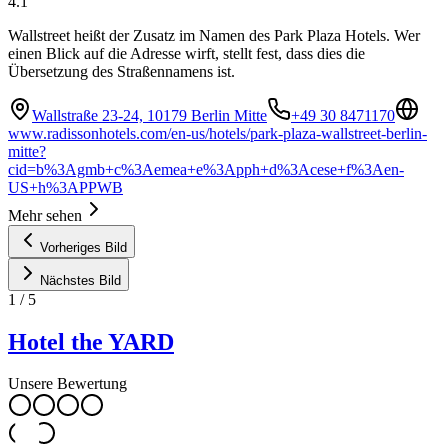
4.1
Wallstreet heißt der Zusatz im Namen des Park Plaza Hotels. Wer
einen Blick auf die Adresse wirft, stellt fest, dass dies die
Übersetzung des Straßennamens ist.
Wallstraße 23-24, 10179 Berlin Mitte
+49 30 8471170
www.radissonhotels.com/en-us/hotels/park-plaza-wallstreet-berlin-
mitte?
cid=b%3Agmb+c%3Aemea+e%3Apph+d%3Acese+f%3Aen-
US+h%3APPWB
Mehr sehen
Vorheriges Bild
Nächstes Bild
1
/
5
Hotel the YARD
Unsere Bewertung