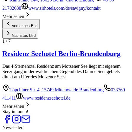
21782638
www.sirhotels.com/de/savigny/kontakt
Mehr sehen
Vorheriges Bild
Nächstes Bild
1
/
7
Residenz Seehotel Berlin-Brandenburg
Das 4-Sternehotel Residenz am Motzener See liegt mit eigenem
Seezugang in der waldreichen Gegend des Dahme Seengebiets
direkt am Ufer des Motzener Sees.
Töpchiner Str. 4, 15749 Mittenwalde Brandenburg
033769
411411
www.residenzseehotel.de
Mehr sehen
Stay in touch!
Newsletter