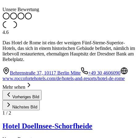
Unsere Bewertung
4.6
Das Hotel de Rome ist eins der wenigen Fünf-Sterne-Superior-
Hotels, das sich in einem historischen Gebäude befindet, nämlich im
liebevoll restaurierten, ehemaligen Hauptsitz der Dresdner Bank am
Bebelplatz.
Behrenstraße 37, 10117 Berlin Mitte
+49 30 4606090
www.roccofortehotels.com/de/hotels-and-resorts/hotel-de-rome
Mehr sehen
Vorheriges Bild
Nächstes Bild
1
/
2
Hotel Doellnsee-Schorfheide