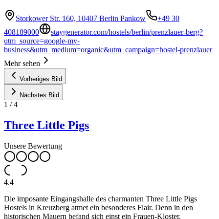
Storkower Str. 160, 10407 Berlin Pankow
+49 30
408189000
staygenerator.com/hostels/berlin/prenzlauer-berg?
utm_source=google-my-
business&utm_medium=organic&utm_campaign=hostel-prenzlauer
Mehr sehen
Vorheriges Bild
Nächstes Bild
1
/
4
Three Little Pigs
Unsere Bewertung
4.4
Die imposante Eingangshalle des charmanten Three Little Pigs
Hostels in Kreuzberg atmet ein besonderes Flair. Denn in den
historischen Mauern befand sich einst ein Frauen-Kloster.