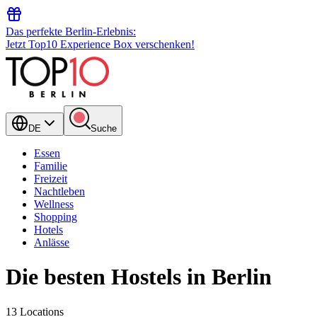
Das perfekte Berlin-Erlebnis:
Jetzt Top10 Experience Box verschenken!
DE
Suche
Essen
Familie
Freizeit
Nachtleben
Wellness
Shopping
Hotels
Anlässe
Die besten Hostels in Berlin
13 Locations