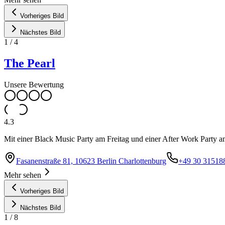
Vorheriges Bild
Nächstes Bild
1
/
4
The Pearl
Unsere Bewertung
4.3
Mit einer Black Music Party am Freitag und einer After Work Party a
Fasanenstraße 81, 10623 Berlin Charlottenburg
+49 30 31518
Mehr sehen
Vorheriges Bild
Nächstes Bild
1
/
8