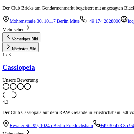
Der Club Bricks am Gendarmenmarkt begeistert mit angesagten Blac
Mohrenstraße 30, 10117 Berlin Mitte
+49 174 2828000
loq
Mehr sehen
Vorheriges Bild
Nächstes Bild
1
/
3
Cassiopeia
Unsere Bewertung
4.3
Der Club Cassiopaia auf dem RAW Gelände in Friedrichshain lädt vo
Revaler Str. 99, 10245 Berlin Friedrichshain
+49 30 473 85 9
Mehr sehen