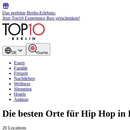
Das perfekte Berlin-Erlebnis:
Jetzt Top10 Experience Box verschenken!
DE
Suche
Essen
Familie
Freizeit
Nachtleben
Wellness
Shopping
Hotels
Anlässe
Die besten Orte für Hip Hop in 
20 Locations