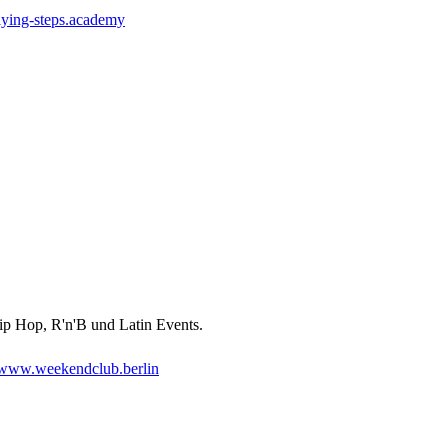
lying-steps.academy
ip Hop, R'n'B und Latin Events.
www.weekendclub.berlin