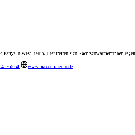
sic Partys in West-Berlin. Hier treffen sich Nachtschwärmer*innen re
0 41766240
www.maxxim-berlin.de