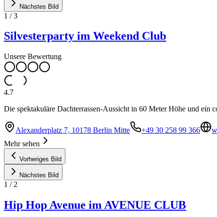
Nächstes Bild
1
/
3
Silvesterparty im Weekend Club
Unsere Bewertung
4.7
Die spektakuläre Dachterrassen-Aussicht in 60 Meter Höhe und ein c
Alexanderplatz 7, 10178 Berlin Mitte
+49 30 258 99 366
w
Mehr sehen
Vorheriges Bild
Nächstes Bild
1
/
2
Hip Hop Avenue im AVENUE CLUB