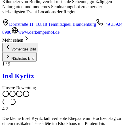
Kilometer von Berlin, vereint rustikale Scheune, großzügigen
Naturgarten und modernes Seminarangebot zu einer der
vielseitigsten Event Locations der Region.
Dorfstraße 11, 16818 Temnitzquell Brandenburg
+49 33924
8980
www.derkemperhof.de
Mehr sehen
Vorheriges Bild
Nächstes Bild
1
/
9
Insl Kyritz
Unsere Bewertung
4.2
Die kleine Insel Kyritz lädt verliebte Ehepaare am Hochzeitstag zu
einem rustikalen Tête à tête im Blockhaus mit Piratenflair.