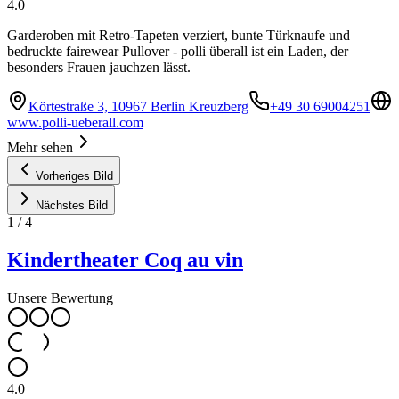
4.0
Garderoben mit Retro-Tapeten verziert, bunte Türknaufe und
bedruckte fairewear Pullover - polli überall ist ein Laden, der
besonders Frauen jauchzen lässt.
Körtestraße 3, 10967 Berlin Kreuzberg
+49 30 69004251
www.polli-ueberall.com
Mehr sehen
Vorheriges Bild
Nächstes Bild
1
/
4
Kindertheater Coq au vin
Unsere Bewertung
4.0