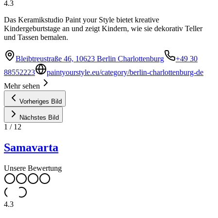
4.3
Das Keramikstudio Paint your Style bietet kreative
Kindergeburtstage an und zeigt Kindern, wie sie dekorativ Teller
und Tassen bemalen.
Bleibtreustraße 46, 10623 Berlin Charlottenburg
+49 30
88552223
paintyourstyle.eu/category/berlin-charlottenburg-de
Mehr sehen
Vorheriges Bild
Nächstes Bild
1
/
12
Samavarta
Unsere Bewertung
4.3