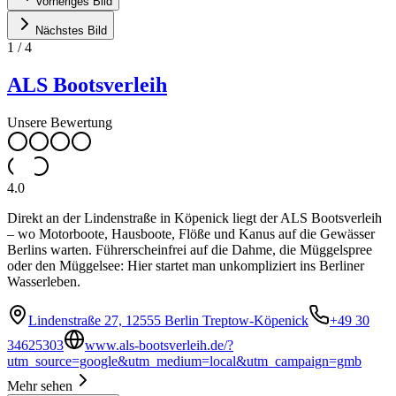
Vorheriges Bild
Nächstes Bild
1
/
4
ALS Bootsverleih
Unsere Bewertung
4.0
Direkt an der Lindenstraße in Köpenick liegt der ALS Bootsverleih
– wo Motorboote, Hausboote, Flöße und Kanus auf die Gewässer
Berlins warten. Führerscheinfrei auf die Dahme, die Müggelspree
oder den Müggelsee: Hier startet man unkompliziert ins Berliner
Wasserleben.
Lindenstraße 27, 12555 Berlin Treptow-Köpenick
+49 30
34625303
www.als-bootsverleih.de/?
utm_source=google&utm_medium=local&utm_campaign=gmb
Mehr sehen