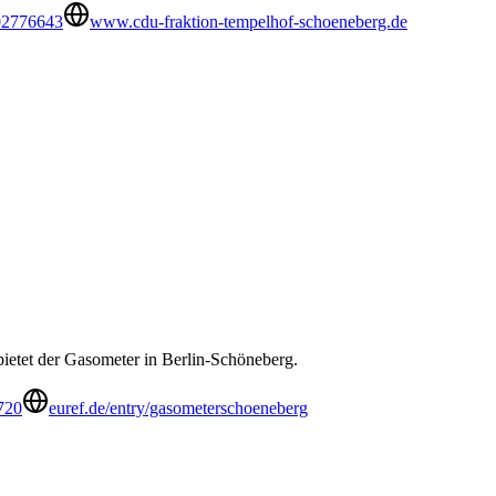
02776643
www.cdu-fraktion-tempelhof-schoeneberg.de
bietet der Gasometer in Berlin-Schöneberg.
720
euref.de/entry/gasometerschoeneberg