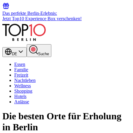
Das perfekte Berlin-Erlebnis:
Jetzt Top10 Experience Box verschenken!
DE
Suche
Essen
Familie
Freizeit
Nachtleben
Wellness
Shopping
Hotels
Anlässe
Die besten Orte für Erholung
in Berlin