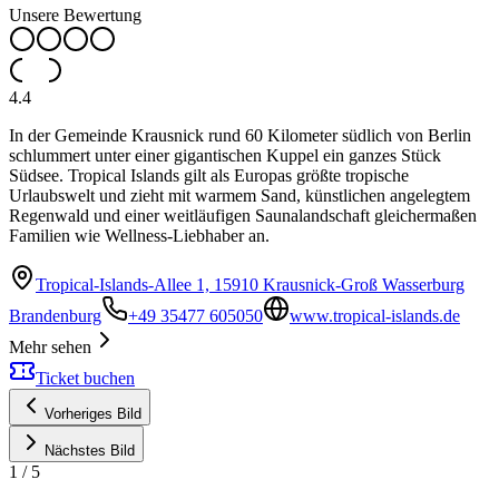
Unsere Bewertung
4.4
In der Gemeinde Krausnick rund 60 Kilometer südlich von Berlin
schlummert unter einer gigantischen Kuppel ein ganzes Stück
Südsee. Tropical Islands gilt als Europas größte tropische
Urlaubswelt und zieht mit warmem Sand, künstlichen angelegtem
Regenwald und einer weitläufigen Saunalandschaft gleichermaßen
Familien wie Wellness-Liebhaber an.
Tropical-Islands-Allee 1, 15910 Krausnick-Groß Wasserburg
Brandenburg
+49 35477 605050
www.tropical-islands.de
Mehr sehen
Ticket buchen
Vorheriges Bild
Nächstes Bild
1
/
5