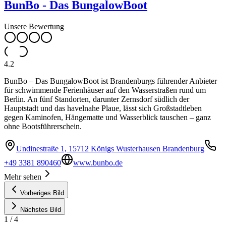
BunBo - Das BungalowBoot
Unsere Bewertung
4.2
BunBo – Das BungalowBoot ist Brandenburgs führender Anbieter
für schwimmende Ferienhäuser auf den Wasserstraßen rund um
Berlin. An fünf Standorten, darunter Zernsdorf südlich der
Hauptstadt und das havelnahe Plaue, lässt sich Großstadtleben
gegen Kaminofen, Hängematte und Wasserblick tauschen – ganz
ohne Bootsführerschein.
Undinestraße 1, 15712 Königs Wusterhausen Brandenburg
+49 3381 890460
www.bunbo.de
Mehr sehen
Vorheriges Bild
Nächstes Bild
1
/
4