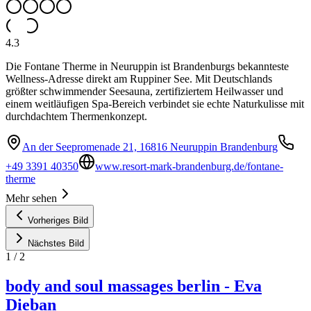
4.3
Die Fontane Therme in Neuruppin ist Brandenburgs bekannteste
Wellness-Adresse direkt am Ruppiner See. Mit Deutschlands
größter schwimmender Seesauna, zertifiziertem Heilwasser und
einem weitläufigen Spa-Bereich verbindet sie echte Naturkulisse mit
durchdachtem Thermenkonzept.
An der Seepromenade 21, 16816 Neuruppin Brandenburg
+49 3391 40350
www.resort-mark-brandenburg.de/fontane-
therme
Mehr sehen
Vorheriges Bild
Nächstes Bild
1
/
2
body and soul massages berlin - Eva
Dieban