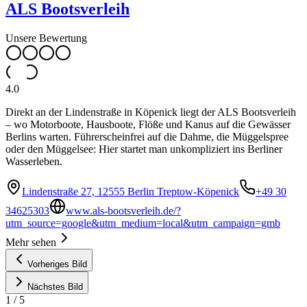
ALS Bootsverleih
Unsere Bewertung
4.0
Direkt an der Lindenstraße in Köpenick liegt der ALS Bootsverleih
– wo Motorboote, Hausboote, Flöße und Kanus auf die Gewässer
Berlins warten. Führerscheinfrei auf die Dahme, die Müggelspree
oder den Müggelsee: Hier startet man unkompliziert ins Berliner
Wasserleben.
Lindenstraße 27, 12555 Berlin Treptow-Köpenick
+49 30
34625303
www.als-bootsverleih.de/?
utm_source=google&utm_medium=local&utm_campaign=gmb
Mehr sehen
Vorheriges Bild
Nächstes Bild
1
/
5