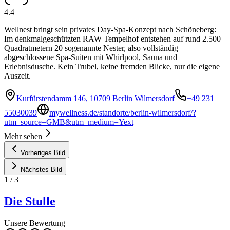
4.4
Wellnest bringt sein privates Day-Spa-Konzept nach Schöneberg:
Im denkmalgeschützten RAW Tempelhof entstehen auf rund 2.500
Quadratmetern 20 sogenannte Nester, also vollständig
abgeschlossene Spa-Suiten mit Whirlpool, Sauna und
Erlebnisdusche. Kein Trubel, keine fremden Blicke, nur die eigene
Auszeit.
Kurfürstendamm 146, 10709 Berlin Wilmersdorf
+49 231
55030039
mywellness.de/standorte/berlin-wilmersdorf/?
utm_source=GMB&utm_medium=Yext
Mehr sehen
Vorheriges Bild
Nächstes Bild
1
/
3
Die Stulle
Unsere Bewertung