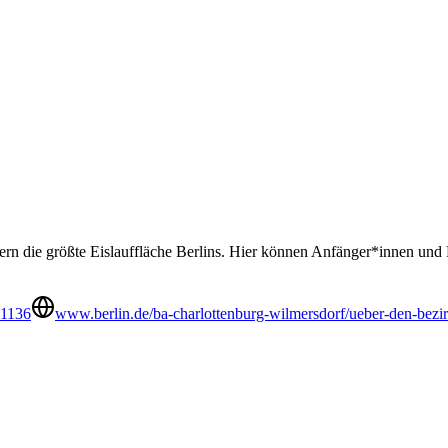
ern die größte Eislauffläche Berlins. Hier können Anfänger*innen un
31136
www.berlin.de/ba-charlottenburg-wilmersdorf/ueber-den-bezir