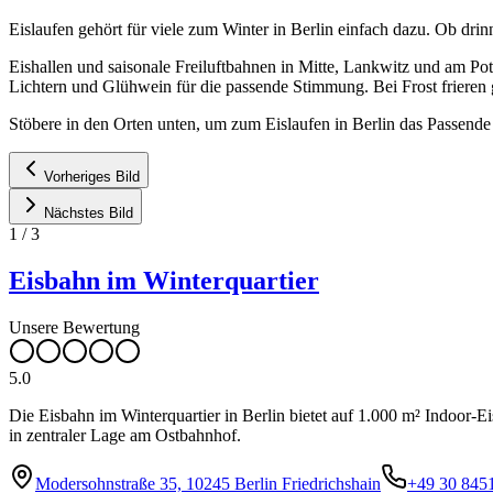
Eislaufen gehört für viele zum Winter in Berlin einfach dazu. Ob dri
Eishallen und saisonale Freiluftbahnen in Mitte, Lankwitz und am Po
Lichtern und Glühwein für die passende Stimmung. Bei Frost frieren g
Stöbere in den Orten unten, um zum Eislaufen in Berlin das Passende
Vorheriges Bild
Nächstes Bild
1
/
3
Eisbahn im Winterquartier
Unsere Bewertung
5.0
Die Eisbahn im Winterquartier in Berlin bietet auf 1.000 m² Indoor-E
in zentraler Lage am Ostbahnhof.
Modersohnstraße 35, 10245 Berlin Friedrichshain
+49 30 845