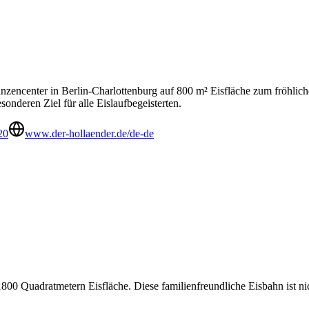
encenter in Berlin-Charlottenburg auf 800 m² Eisfläche zum fröhlichen
onderen Ziel für alle Eislaufbegeisterten.
20
www.der-hollaender.de/de-de
1800 Quadratmetern Eisfläche. Diese familienfreundliche Eisbahn ist nic