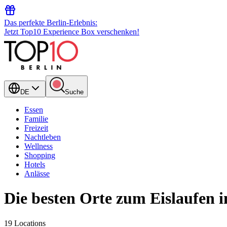
Das perfekte Berlin-Erlebnis:
Jetzt Top10 Experience Box verschenken!
DE
Suche
Essen
Familie
Freizeit
Nachtleben
Wellness
Shopping
Hotels
Anlässe
Die besten Orte zum Eislaufen i
19 Locations