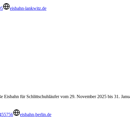
05
eisbahn-lankwitz.de
Eisbahn für Schlittschuhläufer vom 29. November 2025 bis 31. Janua
455756
eisbahn-berlin.de