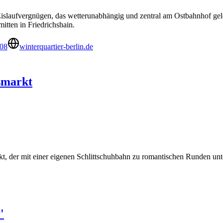
 Eislaufvergnügen, das wetterunabhängig und zentral am Ostbahnhof gele
itten in Friedrichshain.
08
winterquartier-berlin.de
smarkt
kt, der mit einer eigenen Schlittschuhbahn zu romantischen Runden un
'