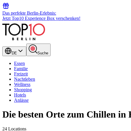
Das perfekte Berlin-Erlebnis:
Jetzt Top10 Experience Box verschenken!
DE
Suche
Essen
Familie
Freizeit
Nachtleben
Wellness
Shopping
Hotels
Anlässe
Die besten Orte zum Chillen in 
24 Locations