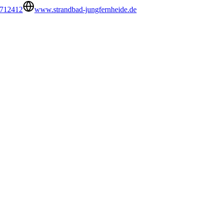
0712412
www.strandbad-jungfernheide.de