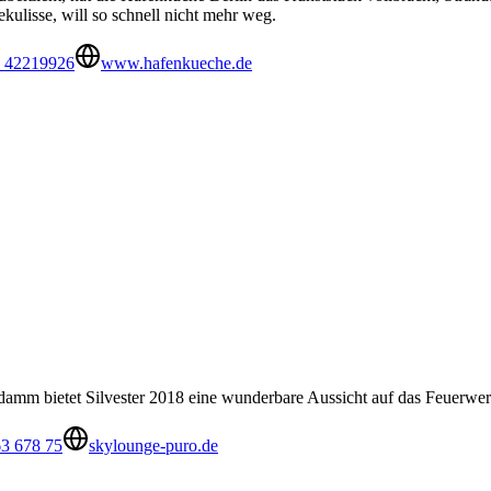
ekulisse, will so schnell nicht mehr weg.
0 42219926
www.hafenkueche.de
amm bietet Silvester 2018 eine wunderbare Aussicht auf das Feuerwerk
63 678 75
skylounge-puro.de