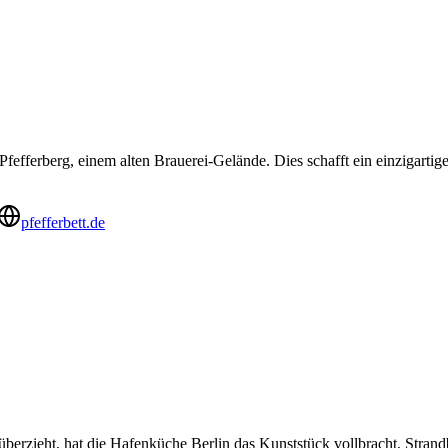
 Pfefferberg, einem alten Brauerei-Gelände. Dies schafft ein einzigart
pfefferbett.de
berzieht, hat die Hafenküche Berlin das Kunststück vollbracht, Stran