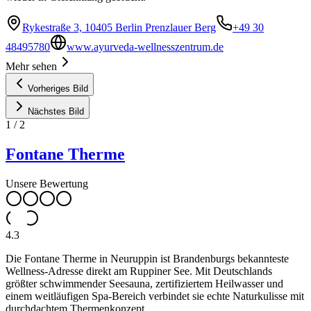
Rykestraße 3, 10405 Berlin Prenzlauer Berg
+49 30
48495780
www.ayurveda-wellnesszentrum.de
Mehr sehen
Vorheriges Bild
Nächstes Bild
1
/
2
Fontane Therme
Unsere Bewertung
4.3
Die Fontane Therme in Neuruppin ist Brandenburgs bekannteste
Wellness-Adresse direkt am Ruppiner See. Mit Deutschlands
größter schwimmender Seesauna, zertifiziertem Heilwasser und
einem weitläufigen Spa-Bereich verbindet sie echte Naturkulisse mit
durchdachtem Thermenkonzept.