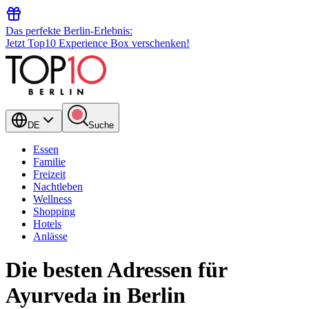
Das perfekte Berlin-Erlebnis:
Jetzt Top10 Experience Box verschenken!
DE
Suche
Essen
Familie
Freizeit
Nachtleben
Wellness
Shopping
Hotels
Anlässe
Die besten Adressen für
Ayurveda in Berlin