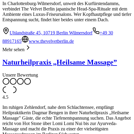
In Charlottenburg-Wilmersdorf, unweit des Kurfürstendamms,
verbindet The Velvet Berlin japanische Head-Spa-Rituale mit dem
Ambiente eines Luxus-Friseursalons. Wer Kopfhautpflege und tiefer
Entspannung sucht, findet hier beides unter einem Dach.
Uhlandstraße 45, 10719 Berlin Wilmersdorf
+49 30
88917165
www.thevelvetberlin.de
Mehr sehen
Naturheilpraxis „Heilsame Massage”
Unsere Bewertung
4.5
Im ruhigen Zehlendorf, nahe dem Schlachtensee, empfängt
Heilpraktikerin Dagmar Bengen in ihrer Naturheilpraxis „Heilsame
Massage" Gäste, die echte Tiefenentspannung suchen. Das Angebot
reicht von Hot Stone über Lomi Lomi Nui bis zur Ayurveda-
Massage und macht die Praxis zu einer der vielseitigsten