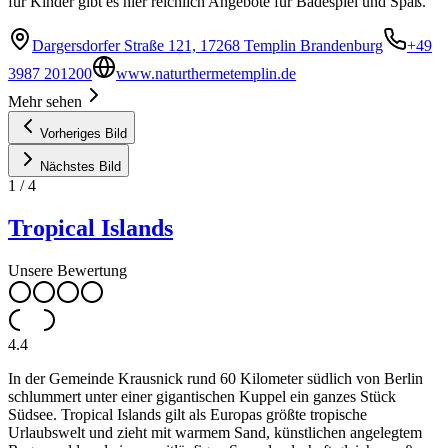
für Kinder gibt es hier reichlich Angebote für Badespiel und Spaß.
Dargersdorfer Straße 121, 17268 Templin Brandenburg
+49
3987 201200
www.naturthermetemplin.de
Mehr sehen
Vorheriges Bild
Nächstes Bild
1
/
4
Tropical Islands
Unsere Bewertung
4.4
In der Gemeinde Krausnick rund 60 Kilometer südlich von Berlin
schlummert unter einer gigantischen Kuppel ein ganzes Stück
Südsee. Tropical Islands gilt als Europas größte tropische
Urlaubswelt und zieht mit warmem Sand, künstlichen angelegtem