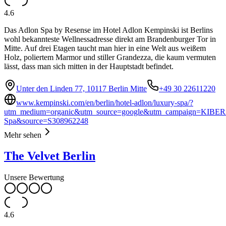
4.6
Das Adlon Spa by Resense im Hotel Adlon Kempinski ist Berlins
wohl bekannteste Wellnessadresse direkt am Brandenburger Tor in
Mitte. Auf drei Etagen taucht man hier in eine Welt aus weißem
Holz, poliertem Marmor und stiller Grandezza, die kaum vermuten
lässt, dass man sich mitten in der Hauptstadt befindet.
Unter den Linden 77, 10117 Berlin Mitte
+49 30 22611220
www.kempinski.com/en/berlin/hotel-adlon/luxury-spa/?
utm_medium=organic&utm_source=google&utm_campaign=KIBER
Spa&source=S308962248
Mehr sehen
The Velvet Berlin
Unsere Bewertung
4.6