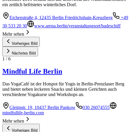
ein zeitlich befristetes winterliches Dorf.
Eichenstraße 4, 12435 Berlin Friedrichshain-Kreuzberg
+49
30 533 20 30
www.arena.berlin/veranstaltungsort/badeschiff
Mehr sehen
Vorheriges Bild
Nächstes Bild
1
/
6
Mindful Life Berlin
Das YogaCafé ist der Hotspot für Yogis in Berlin-Prenzlauer Berg
und bietet neben leckeren Snacks und kleinen Gerichten auch
verschiedene Yogakurse und Workshops an.
Gleimstr. 19, 10437 Berlin Pankow
030 26074555
mindfullife-berlin.com
Mehr sehen
Vorheriges Bild