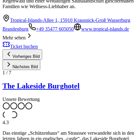
Regenwald und einer weitläufigen Saunalandschaft gleichermaßen
Familien wie Wellness-Liebhaber an.
Tropical-Islands-Allee 1, 15910 Krausnick-Groß Wasserburg
Brandenburg
+49 35477 605050
www.tropical-islands.de
Mehr sehen
Ticket buchen
Vorheriges Bild
Nächstes Bild
1
/
7
The Lakeside Burghotel
Unsere Bewertung
4.3
Das einstige „Schützenhaus“ am Straussee verwandelte sich in den
letzten Jahren in ein englisches „castle“, das Lakeside Burghotel.