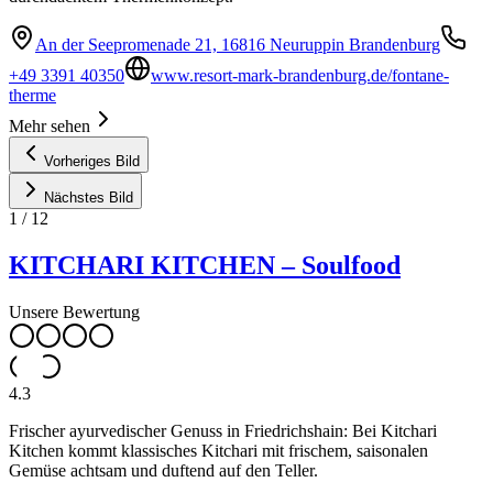
An der Seepromenade 21, 16816 Neuruppin Brandenburg
+49 3391 40350
www.resort-mark-brandenburg.de/fontane-
therme
Mehr sehen
Vorheriges Bild
Nächstes Bild
1
/
12
KITCHARI KITCHEN – Soulfood
Unsere Bewertung
4.3
Frischer ayurvedischer Genuss in Friedrichshain: Bei Kitchari
Kitchen kommt klassisches Kitchari mit frischem, saisonalen
Gemüse achtsam und duftend auf den Teller.