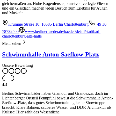
gleichermaßen an. Hohe Bogenfenster, kunstvoll verlegte Fliesen
und ein Glasdach machen jeden Besuch zum Erlebnis für Augen
und Muskeln.
Krumme Straße 10, 10585 Berlin Charlottenburg
+49 30
78732500
www.berlinerbaeder.de/baeder/detail/stadtbad-
charlottenburg-alte-halle
Mehr sehen
Schwimmhalle Anton-Saefkow-Platz
Unsere Bewertung
4.4
Berlins Schwimmbäder haben Glamour und Grandezza, doch im
Lichtenberger Ortsteil Fennpfuhl beweist die Schwimmhalle Anton-
Saefkow-Platz, dass gutes Schwimmtraining keine Showtreppe
braucht. Klare Bahnen, sauberes Wasser, und DDR-Architektur als
Kulisse: Hier zählt das Wesentliche.