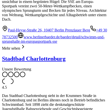
unsichtbar in einem begrünten Hügel: Die SSE am Europa-
Sportpark vereint zwei 50-Meter-Wettkampfbecken, einen
olympischen Sprungturm und Becken für jedes Niveau. Architektur
von Weltrang, Wettkampfgeschichte und Alltagsbetrieb unter einem
Dach.
Paul-Heyse-Straße 26, 10407 Berlin Prenzlauer Berg
+49 30
78732500
www.berlinerbaeder.de/baeder/detail/schwimm-und-
sprunghalle-im-europasportpark-sse
Mehr sehen
Stadtbad Charlottenburg
Unsere Bewertung
4.5
Das Stadtbad Charlottenburg steht in der Krummen Straße in
Charlottenburg und ist Berlins ältestes noch in Betrieb befindliches
Schwimmbad. Seit 1898 zieht die denkmalgeschützte
Jugendstilhalle Bahnenziehende und Geschichtsbegeisterte