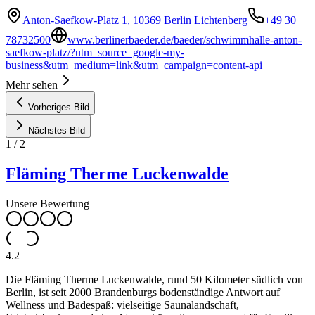
Anton-Saefkow-Platz 1, 10369 Berlin Lichtenberg
+49 30
78732500
www.berlinerbaeder.de/baeder/schwimmhalle-anton-
saefkow-platz/?utm_source=google-my-
business&utm_medium=link&utm_campaign=content-api
Mehr sehen
Vorheriges Bild
Nächstes Bild
1
/
2
Fläming Therme Luckenwalde
Unsere Bewertung
4.2
Die Fläming Therme Luckenwalde, rund 50 Kilometer südlich von
Berlin, ist seit 2000 Brandenburgs bodenständige Antwort auf
Wellness und Badespaß: vielseitige Saunalandschaft,