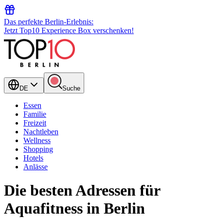
Das perfekte Berlin-Erlebnis:
Jetzt Top10 Experience Box verschenken!
DE
Suche
Essen
Familie
Freizeit
Nachtleben
Wellness
Shopping
Hotels
Anlässe
Die besten Adressen für
Aquafitness in Berlin