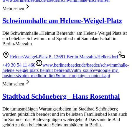
www.berlinerbaeder.de/baeder/schwimmhalle-fischerinsel
Mehr sehen
Schwimmhalle am Helene-Weigel-Platz
Die Schwimmhalle „Helmut Behrendt“ am Helene-Weigel Platz ist
ein beliebtes Schwimm- und Sportbad mit Saunalandschaft in
Berlin-Marzahn.
Helene-Weigel-Platz 8, 12681 Berlin Marzahn-Hellersdorf
+49 30 54 11 460
www.berlinerbaeder.de/baeder/schwimmhalle-
helene-weigel-platz-helmut-behrendt/?utm_source=google-my-
business&utm_medium=link&utm_campaign=content-api
Mehr sehen
Stadtbad Schöneberg - Hans Rosenthal
Die turnusmäßigen Wartungsarbeiten im Stadtbad Schöneberg
wurden pünktlich beendet und im beliebten Familienbad kann auch
im Sommer das Badevergnügen weitergehen! Das sanierte Bad
gehört zu den beliebtesten Schwimmbädern in Berlin.