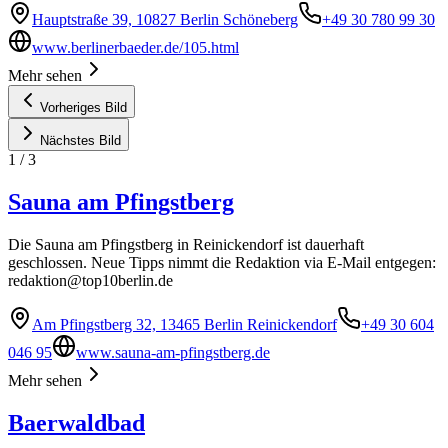
Hauptstraße 39, 10827 Berlin Schöneberg
+49 30 780 99 30
www.berlinerbaeder.de/105.html
Mehr sehen
Vorheriges Bild
Nächstes Bild
1
/
3
Sauna am Pfingstberg
Die Sauna am Pfingstberg in Reinickendorf ist dauerhaft
geschlossen. Neue Tipps nimmt die Redaktion via E-Mail entgegen:
redaktion@top10berlin.de
Am Pfingstberg 32, 13465 Berlin Reinickendorf
+49 30 604
046 95
www.sauna-am-pfingstberg.de
Mehr sehen
Baerwaldbad