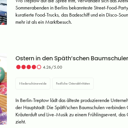
Wo Treptow auf die Spree trifft, verwandelt sich das A
Sommerabenden in Berlins bekannteste Street-Food-Party
kuratierte Food-Trucks, das Badeschiff und ein Disco-Sou
mehr ist als ein Marktbesuch.
Ostern in den Späth’schen Baumschule
4.26/5.00
Niederschöneweide
Festliche Osteraktivitäten
In Berlin-Treptow lädt das älteste produzierende Unterne
der Hauptstadt: Die Späth'schen Baumschulen verbinden Os
Kräuterduft und Live-Musik zu einem Frühlingsevent, da
zieht.