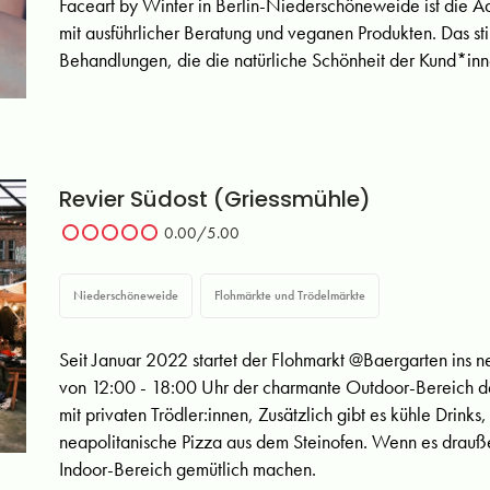
Faceart by Winter in Berlin-Niederschöneweide ist die 
mit ausführlicher Beratung und veganen Produkten. Das stil
Behandlungen, die die natürliche Schönheit der Kund*inne
Revier Südost (Griessmühle)
0.00
/5.00
Niederschöneweide
Flohmärkte und Trödelmärkte
Seit Januar 2022 startet der Flohmarkt @Baergarten ins 
von 12:00 - 18:00 Uhr der charmante Outdoor-Bereich de
mit privaten Trödler:innen, Zusätzlich gibt es kühle Drink
neapolitanische Pizza aus dem Steinofen. Wenn es drauße
Indoor-Bereich gemütlich machen.