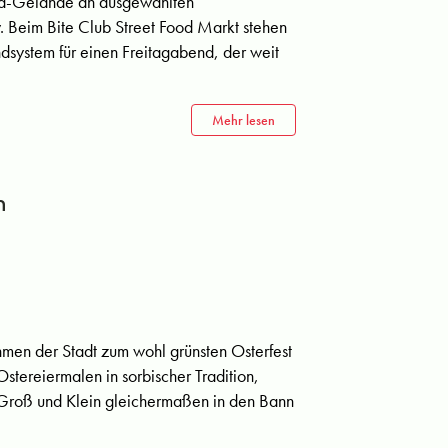
rena-Gelände an ausgewählten
. Beim Bite Club Street Food Markt stehen
ndsystem für einen Freitagabend, der weit
Mehr lesen
n
hmen der Stadt zum wohl grünsten Osterfest
tereiermalen in sorbischer Tradition,
s Groß und Klein gleichermaßen in den Bann