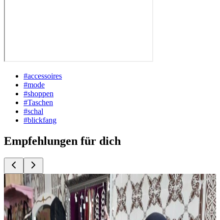
#
accessoires
#
mode
#
shoppen
#
Taschen
#
schal
#
blickfang
Empfehlungen für dich
Top
10
Abendkleider und Partymode
Top
10
Besondere Schuhläden
Top
10