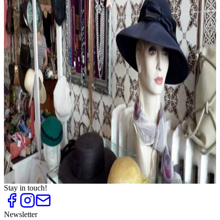
Brautmode und Hochzeitskleider
Top
10
Dessous und exklusive Wäsche
Top
10
Eco Mode aus Berlin
Top
10
Kostümverleih und Kostümläden
Top
10
Mode aus Berlin
Top
10
Mode für Mollige
Top
10
Mode-Outlets
Top
10
Schuhläden für Frauen
Top
10
Second Hand Shops
Top
10
Sneaker Shops
Top
10
Vintage Mode
Stay in touch!
Newsletter