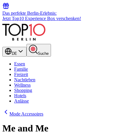
Das perfekte Berlin-Erlebnis:
Jetzt Top10 Experience Box verschenken!
DE
Suche
Essen
Familie
Freizeit
Nachtleben
Wellness
Shopping
Hotels
Anlässe
Mode Accessoires
Me and Me