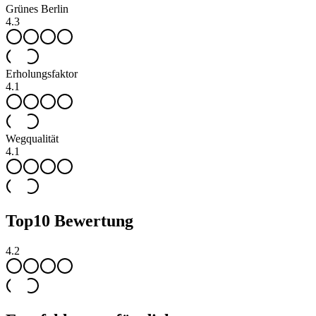
Grünes Berlin
4.3
Erholungsfaktor
4.1
Wegqualität
4.1
Top
10
Bewertung
4.2