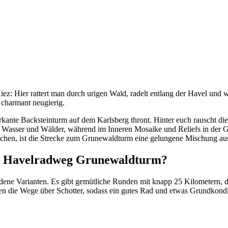
ier rattert man durch urigen Wald, radelt entlang der Havel und wir
 charmant neugierig.
rkante Backsteinturm auf dem Karlsberg thront. Hinter euch rauscht di
er Wasser und Wälder, während im Inneren Mosaike und Reliefs in der 
 suchen, ist die Strecke zum Grunewaldturm eine gelungene Mischung a
dem Havelradweg Grunewaldturm?
ne Varianten. Es gibt gemütliche Runden mit knapp 25 Kilometern, die
en die Wege über Schotter, sodass ein gutes Rad und etwas Grundkondit