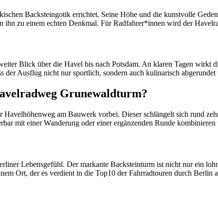
ischen Backsteingotik errichtet. Seine Höhe und die kunstvolle Geden
en ihn zu einem echten Denkmal. Für Radfahrer*innen wird der Havelr
n weiter Blick über die Havel bis nach Potsdam. An klaren Tagen wirk
s der Ausflug nicht nur sportlich, sondern auch kulinarisch abgerundet
 Havelradweg Grunewaldturm?
avelhöhenweg am Bauwerk vorbei. Dieser schlängelt sich rund zehn K
rbar mit einer Wanderung oder einer ergänzenden Runde kombinieren u
liner Lebensgefühl. Der markante Backsteinturm ist nicht nur ein lohn
em Ort, der es verdient in die Top10 der Fahrradtouren durch Berli