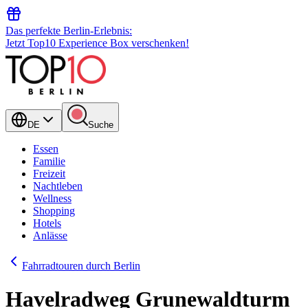
Das perfekte Berlin-Erlebnis:
Jetzt Top10 Experience Box verschenken!
DE
Suche
Essen
Familie
Freizeit
Nachtleben
Wellness
Shopping
Hotels
Anlässe
Fahrradtouren durch Berlin
Havelradweg Grunewaldturm