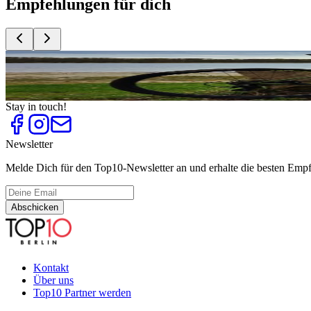
Empfehlungen für dich
Top
10
Fahrradläden und Tipps rund ums Fahrrad
Top
10
Fahrradtouren durch Brandenburg
Stay in touch!
Newsletter
Melde Dich für den Top10-Newsletter an und erhalte die besten Empfe
Abschicken
Kontakt
Über uns
Top10 Partner werden