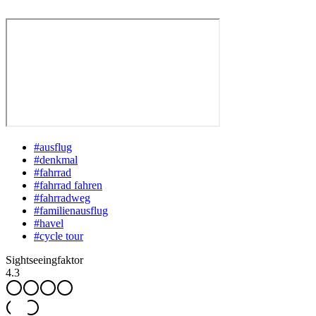
#
ausflug
#
denkmal
#
fahrrad
#
fahrrad fahren
#
fahrradweg
#
familienausflug
#
havel
#
cycle tour
Sightseeingfaktor
4.3