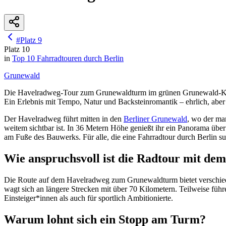
#
Platz
9
Platz
10
in
Top 10
Fahrradtouren durch Berlin
Grunewald
Die Havelradweg‑Tour zum Grunewaldturm im grünen Grunewald‑Kiez: H
Ein Erlebnis mit Tempo, Natur und Backsteinromantik – ehrlich, aber
Der Havelradweg führt mitten in den
Berliner Grunewald
, wo der ma
weitem sichtbar ist. In 36 Metern Höhe genießt ihr ein Panorama üb
am Fuße des Bauwerks. Für alle, die eine Fahrradtour durch Berlin
Wie anspruchsvoll ist die Radtour mit 
Die Route auf dem Havelradweg zum Grunewaldturm bietet verschiede
wagt sich an längere Strecken mit über 70 Kilometern. Teilweise führ
Einsteiger*innen als auch für sportlich Ambitionierte.
Warum lohnt sich ein Stopp am Turm?