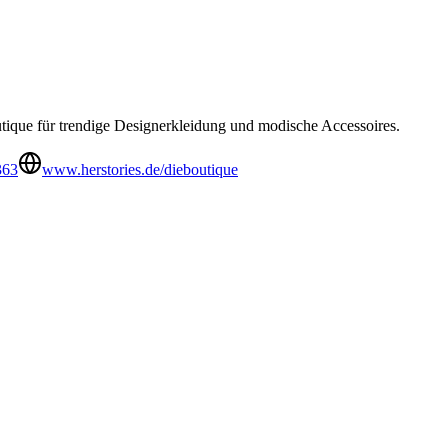
tique für trendige Designerkleidung und modische Accessoires.
363
www.herstories.de/dieboutique