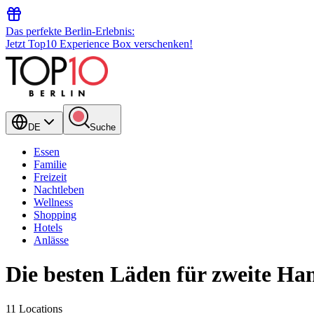
Das perfekte Berlin-Erlebnis:
Jetzt Top10 Experience Box verschenken!
DE
Suche
Essen
Familie
Freizeit
Nachtleben
Wellness
Shopping
Hotels
Anlässe
Die besten Läden für zweite Han
11 Locations