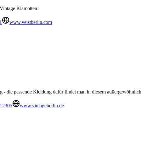
 Vintage Klamotten!
1
www.veistberlin.com
ing - die passende Kleidung dafür findet man in diesem außergewöhnli
212305
www.vintageberlin.de