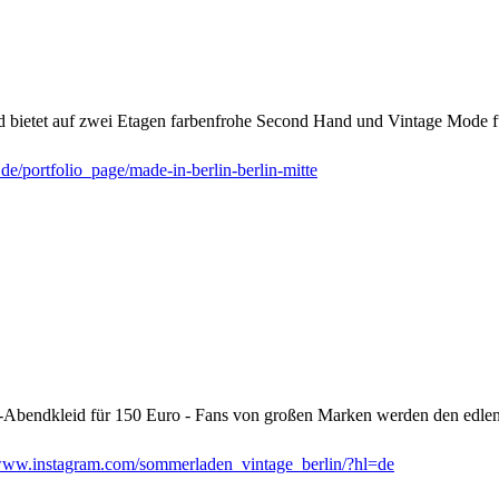
nd bietet auf zwei Etagen farbenfrohe Second Hand und Vintage Mode 
de/portfolio_page/made-in-berlin-berlin-mitte
a-Abendkleid für 150 Euro - Fans von großen Marken werden den edlen
ww.instagram.com/sommerladen_vintage_berlin/?hl=de