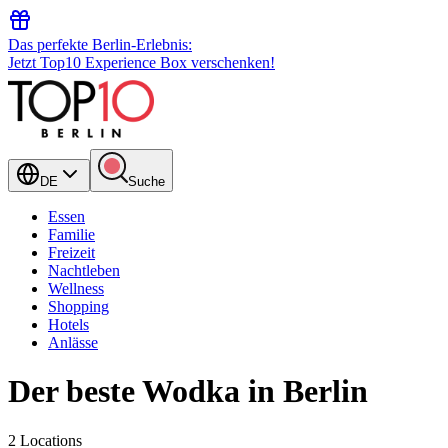
Das perfekte Berlin-Erlebnis:
Jetzt Top10 Experience Box verschenken!
DE
Suche
Essen
Familie
Freizeit
Nachtleben
Wellness
Shopping
Hotels
Anlässe
Der beste Wodka in Berlin
2 Locations