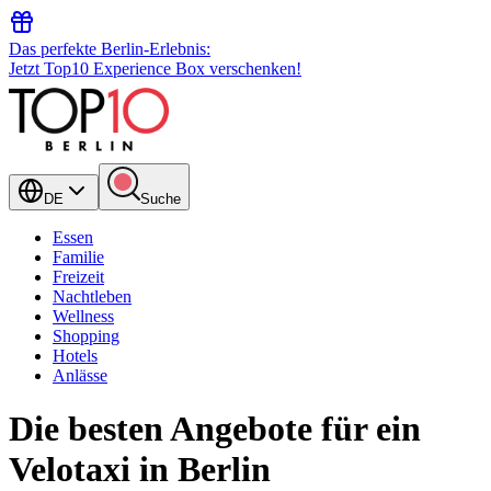
Das perfekte Berlin-Erlebnis:
Jetzt Top10 Experience Box verschenken!
DE
Suche
Essen
Familie
Freizeit
Nachtleben
Wellness
Shopping
Hotels
Anlässe
Die besten Angebote für ein
Velotaxi in Berlin