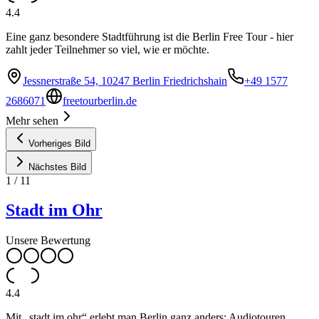
4.4
Eine ganz besondere Stadtführung ist die Berlin Free Tour - hier
zahlt jeder Teilnehmer so viel, wie er möchte.
Jessnerstraße 54, 10247 Berlin Friedrichshain
+49 1577
2686071
freetourberlin.de
Mehr sehen
Vorheriges Bild
Nächstes Bild
1
/
11
Stadt im Ohr
Unsere Bewertung
4.4
Mit „stadt im ohr“ erlebt man Berlin ganz anders: Audiotouren