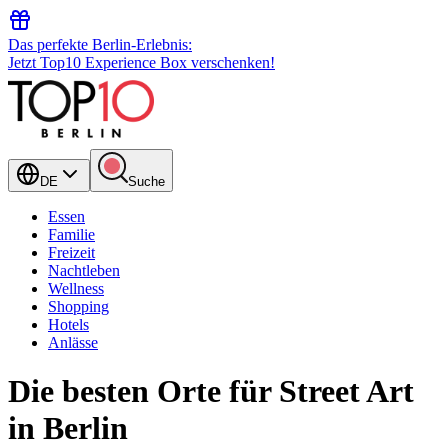
Das perfekte Berlin-Erlebnis:
Jetzt Top10 Experience Box verschenken!
DE
Suche
Essen
Familie
Freizeit
Nachtleben
Wellness
Shopping
Hotels
Anlässe
Die besten Orte für Street Art
in Berlin