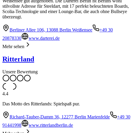
Weißensee gut aufgehoben. Die Darterei Berlin ist Berlins wohl
stilvollste Adresse für Steeldart, mit 17 perfekt beleuchteten Boards,
Scolia-Technologie und einer Lounge-Bar, die auch ohne Bullseye
überzeugt.
Berliner Allee 106, 13088 Berlin Weißensee
+49 30
20878330
www.darterei.de
Mehr sehen
Ritterland
Unsere Bewertung
4.4
Das Motto des Ritterlands: Spielspaß pur.
Richard-Tauber-Damm 36, 12277 Berlin Marienfelde
+49 30
91441998
www.ritterlandberlin.de