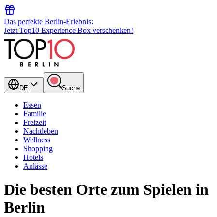
Das perfekte Berlin-Erlebnis:
Jetzt Top10 Experience Box verschenken!
DE
Suche
Essen
Familie
Freizeit
Nachtleben
Wellness
Shopping
Hotels
Anlässe
Die besten Orte zum Spielen in
Berlin