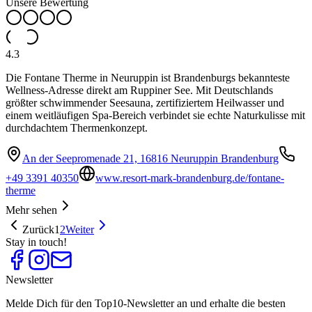
Unsere Bewertung
4.3
Die Fontane Therme in Neuruppin ist Brandenburgs bekannteste
Wellness-Adresse direkt am Ruppiner See. Mit Deutschlands
größter schwimmender Seesauna, zertifiziertem Heilwasser und
einem weitläufigen Spa-Bereich verbindet sie echte Naturkulisse mit
durchdachtem Thermenkonzept.
An der Seepromenade 21, 16816 Neuruppin Brandenburg
+49 3391 40350
www.resort-mark-brandenburg.de/fontane-
therme
Mehr sehen
Zurück
1
2
Weiter
Stay in touch!
Newsletter
Melde Dich für den Top10-Newsletter an und erhalte die besten