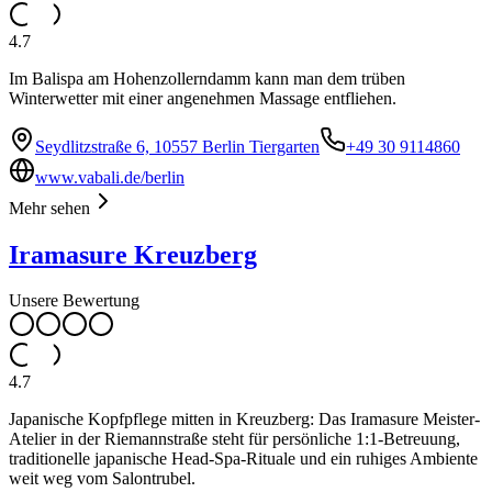
4.7
Im Balispa am Hohenzollerndamm kann man dem trüben
Winterwetter mit einer angenehmen Massage entfliehen.
Seydlitzstraße 6, 10557 Berlin Tiergarten
+49 30 9114860
www.vabali.de/berlin
Mehr sehen
Iramasure Kreuzberg
Unsere Bewertung
4.7
Japanische Kopfpflege mitten in Kreuzberg: Das Iramasure Meister-
Atelier in der Riemannstraße steht für persönliche 1:1-Betreuung,
traditionelle japanische Head-Spa-Rituale und ein ruhiges Ambiente
weit weg vom Salontrubel.