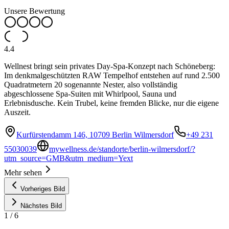
Unsere Bewertung
4.4
Wellnest bringt sein privates Day-Spa-Konzept nach Schöneberg:
Im denkmalgeschützten RAW Tempelhof entstehen auf rund 2.500
Quadratmetern 20 sogenannte Nester, also vollständig
abgeschlossene Spa-Suiten mit Whirlpool, Sauna und
Erlebnisdusche. Kein Trubel, keine fremden Blicke, nur die eigene
Auszeit.
Kurfürstendamm 146, 10709 Berlin Wilmersdorf
+49 231
55030039
mywellness.de/standorte/berlin-wilmersdorf/?
utm_source=GMB&utm_medium=Yext
Mehr sehen
Vorheriges Bild
Nächstes Bild
1
/
6