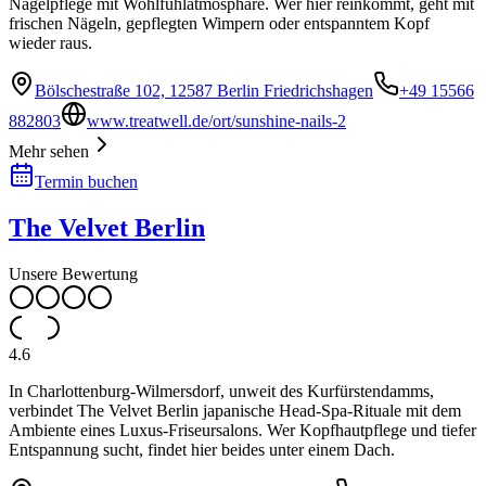
Nagelpflege mit Wohlfühlatmosphäre. Wer hier reinkommt, geht mit
frischen Nägeln, gepflegten Wimpern oder entspanntem Kopf
wieder raus.
Bölschestraße 102, 12587 Berlin Friedrichshagen
+49 15566
882803
www.treatwell.de/ort/sunshine-nails-2
Mehr sehen
Termin buchen
The Velvet Berlin
Unsere Bewertung
4.6
In Charlottenburg-Wilmersdorf, unweit des Kurfürstendamms,
verbindet The Velvet Berlin japanische Head-Spa-Rituale mit dem
Ambiente eines Luxus-Friseursalons. Wer Kopfhautpflege und tiefer
Entspannung sucht, findet hier beides unter einem Dach.