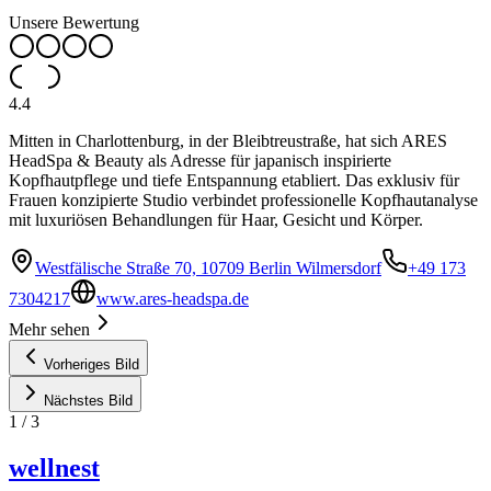
Unsere Bewertung
4.4
Mitten in Charlottenburg, in der Bleibtreustraße, hat sich ARES
HeadSpa & Beauty als Adresse für japanisch inspirierte
Kopfhautpflege und tiefe Entspannung etabliert. Das exklusiv für
Frauen konzipierte Studio verbindet professionelle Kopfhautanalyse
mit luxuriösen Behandlungen für Haar, Gesicht und Körper.
Westfälische Straße 70, 10709 Berlin Wilmersdorf
+49 173
7304217
www.ares-headspa.de
Mehr sehen
Vorheriges Bild
Nächstes Bild
1
/
3
wellnest