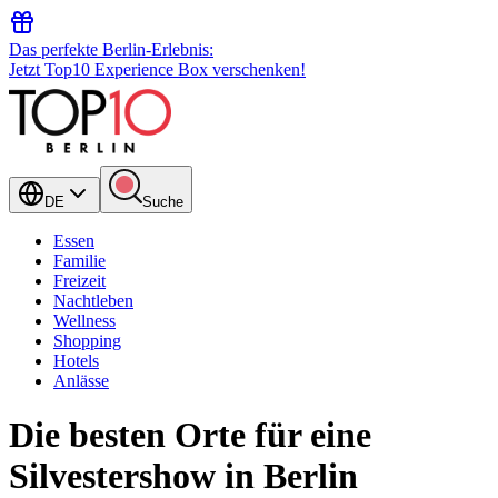
Das perfekte Berlin-Erlebnis:
Jetzt Top10 Experience Box verschenken!
DE
Suche
Essen
Familie
Freizeit
Nachtleben
Wellness
Shopping
Hotels
Anlässe
Die besten Orte für eine
Silvestershow in Berlin