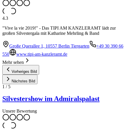
4.3
"Vive la vie 2019!" - Das TIPI AM KANZLERAMT lädt zur
großen Silvestergala mit Katharine Mehrling & Band
Große Querallee 1, 10557 Berlin Tiergarten
+49 30 390 66
550
www.tipi-am-kanzleramt.de
Mehr sehen
Vorheriges Bild
Nächstes Bild
1
/
5
Silvestershow im Admiralspalast
Unsere Bewertung