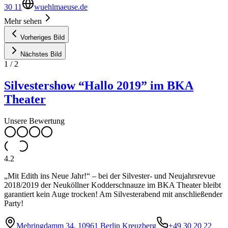
30 11
wuehlmaeuse.de
Mehr sehen
Vorheriges Bild
Nächstes Bild
1
/
2
Silvestershow “Hallo 2019” im BKA
Theater
Unsere Bewertung
4.2
„Mit Edith ins Neue Jahr!“ – bei der Silvester- und Neujahrsrevue
2018/2019 der Neuköllner Kodderschnauze im BKA Theater bleibt
garantiert kein Auge trocken! Am Silvesterabend mit anschließender
Party!
Mehringdamm 34, 10961 Berlin Kreuzberg
+49 30 20 22