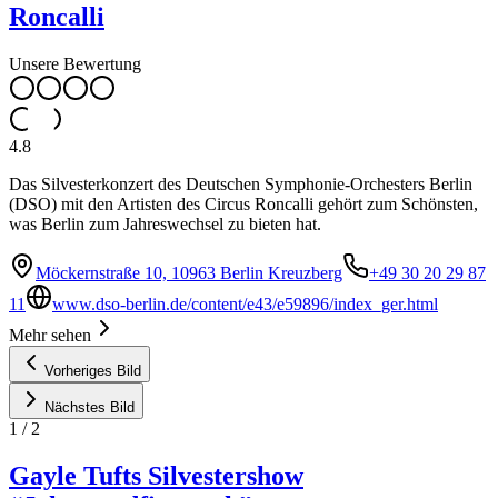
Roncalli
Unsere Bewertung
4.8
Das Silvesterkonzert des Deutschen Symphonie-Orchesters Berlin
(DSO) mit den Artisten des Circus Roncalli gehört zum Schönsten,
was Berlin zum Jahreswechsel zu bieten hat.
Möckernstraße 10, 10963 Berlin Kreuzberg
+49 30 20 29 87
11
www.dso-berlin.de/content/e43/e59896/index_ger.html
Mehr sehen
Vorheriges Bild
Nächstes Bild
1
/
2
Gayle Tufts Silvestershow