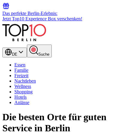
Das perfekte Berlin-Erlebnis:
Jetzt Top10 Experience Box verschenken!
DE
Suche
Essen
Familie
Freizeit
Nachtleben
Wellness
Shopping
Hotels
Anlässe
Die besten Orte für guten
Service in Berlin