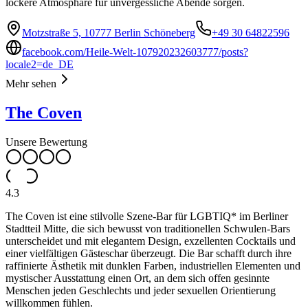
lockere Atmosphäre für unvergessliche Abende sorgen.
Motzstraße 5, 10777 Berlin Schöneberg
+49 30 64822596
facebook.com/Heile-Welt-107920232603777/posts?
locale2=de_DE
Mehr sehen
The Coven
Unsere Bewertung
4.3
The Coven ist eine stilvolle Szene-Bar für LGBTIQ* im Berliner
Stadtteil Mitte, die sich bewusst von traditionellen Schwulen-Bars
unterscheidet und mit elegantem Design, exzellenten Cocktails und
einer vielfältigen Gästeschar überzeugt. Die Bar schafft durch ihre
raffinierte Ästhetik mit dunklen Farben, industriellen Elementen und
mystischer Ausstattung einen Ort, an dem sich offen gesinnte
Menschen jeden Geschlechts und jeder sexuellen Orientierung
willkommen fühlen.