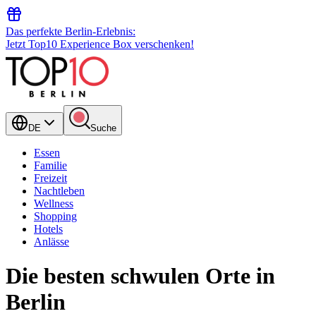
Das perfekte Berlin-Erlebnis:
Jetzt Top10 Experience Box verschenken!
DE
Suche
Essen
Familie
Freizeit
Nachtleben
Wellness
Shopping
Hotels
Anlässe
Die besten schwulen Orte in
Berlin