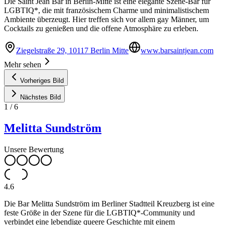
Die Saint Jean Bar in Berlin-Mitte ist eine elegante Szene-Bar für
LGBTIQ*, die mit französischem Charme und minimalistischem
Ambiente überzeugt. Hier treffen sich vor allem gay Männer, um
Cocktails zu genießen und die offene Atmosphäre zu erleben.
Ziegelstraße 29, 10117 Berlin Mitte
www.barsaintjean.com
Mehr sehen
Vorheriges Bild
Nächstes Bild
1
/
6
Melitta Sundström
Unsere Bewertung
4.6
Die Bar Melitta Sundström im Berliner Stadtteil Kreuzberg ist eine
feste Größe in der Szene für die LGBTIQ*-Community und
verbindet eine lebendige queere Geschichte mit einem